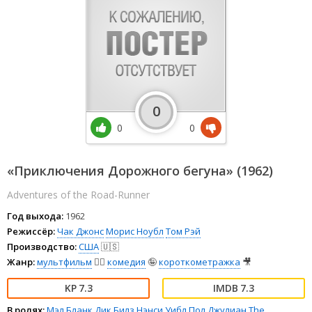
0
0
0
«Приключения Дорожного бегуна» (1962)
Adventures of the Road-Runner
Год выхода:
1962
Режиссёр:
Чак Джонс
Морис Ноубл
Том Рэй
Производство:
США
🇺🇸
Жанр:
мультфильм
🧚‍♀️
комедия
🤪
короткометражка
🎥
7.3
7.3
В ролях:
Мэл Бланк
Дик Билз
Нэнси Уибл
Пол Джулиан
The