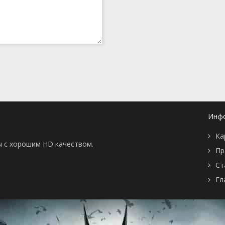
Инф
Ка
ы с хорошим HD качеством.
Пр
Ст
Гл