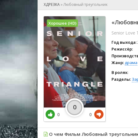
🎲 Игра
ХДРЕЗКА
»
Любовный треугольник
🎙 Концерт
👫 Мелод
«Любовны
Хорошее (HD)
🕺 Мюзик
Senior Love 
👨‍💻 Реал
🎤 Ток-шо
Год выхода:
🧙‍♀️ Фант
Режиссёр:
Производств
🏅 Церем
Жанр:
драма
В ролях:
Разделы:
За
0
0
0
О чем Фильм Любовный треугольник