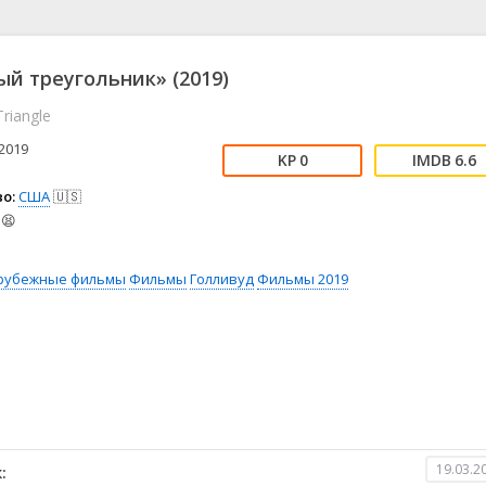
📖 История
🤪 Комедия
🎥 Короткометражка
🔪 Криминал
рама
🎼 Музыка
🧚‍♀️ Мультфильм
й треугольник» (2019)
л
👨‍💼 Новости
🎒 Приключения
Triangle
ьное тв
👨‍👩‍👧‍👦 Семейный
⚽ Спорт
у
🤯 Триллер
😱 Ужасы
2019
0
6.6
астика
🤠 Фильм-нуар
🧝‍♂️ Фэнтези
о:
США
🇺🇸
ония
😫
рубежные фильмы
Фильмы
Голливуд
Фильмы 2019
19.03.2
: