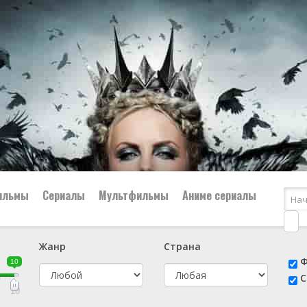
ильмы
Сериалы
Мультфильмы
Аниме сериалы
Жанр
Страна
е
📔 Биография
😎 Боевик
Ф
10
н
👨‍✈️ Военный
🕵️‍♂️ Детектив
С
й
📑 Документальный
😫 Драма
10