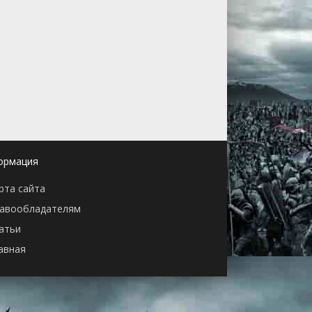
ормация
рта сайта
авообладателям
атьи
авная