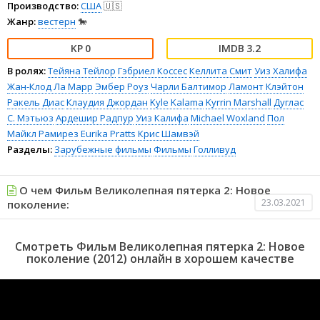
Производство:
США
🇺🇸
Жанр:
вестерн
🐎
0
3.2
В ролях:
Тейяна Тейлор
Гэбриел Коссес
Келлита Смит
Уиз Халифа
Жан-Клод Ла Марр
Эмбер Роуз
Чарли Балтимор
Ламонт Клэйтон
Ракель Диас
Клаудия Джордан
Kyle Kalama
Kyrrin Marshall
Дуглас
С. Мэтьюз
Ардешир Радпур
Уиз Калифа
Michael Woxland
Пол
Майкл Рамирез
Eurika Pratts
Крис Шамвэй
Разделы:
Зарубежные фильмы
Фильмы
Голливуд
О чем Фильм Великолепная пятерка 2: Новое
23.03.2021
поколение:
Смотреть Фильм Великолепная пятерка 2: Новое
поколение (2012) онлайн в хорошем качестве