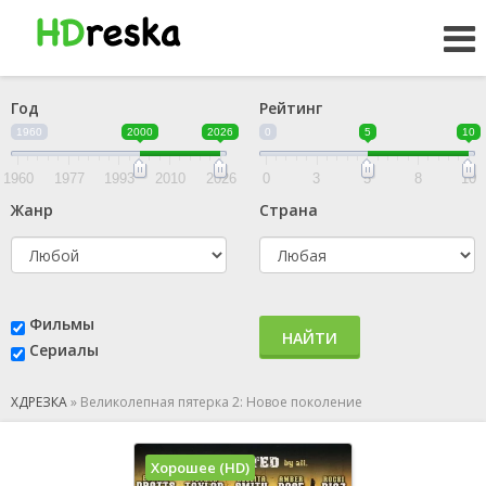
Год
Рейтинг
1960
2000
2026
0
5
10
1960
1977
1993
2010
2026
0
3
5
8
10
Жанр
Страна
Фильмы
НАЙТИ
Сериалы
ХДРЕЗКА
»
Великолепная пятерка 2: Новое поколение
Хорошее (HD)