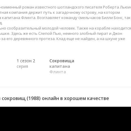
дноименный роман известного шотландского писателя Роберта Льюи
ная компания держит путь к загадочному острову, на котором
капитана Флинта. Возглавляет команду смельчаков Билли Бонс, так
д.
ьно сообразительный молодой человек. Также на корабле находится
ышке. Здесь же есть Слепой Пью, немного злобный пират и Джон
за его деревянного протеза. Клад еще не найден, а на шхуне уже
1 сезон 2
Сокровища
серия
капитана
Флинта
1 сезон 1
Карта
серия
капитана
Флинта
сокровищ (1988) онлайн в хорошем качестве