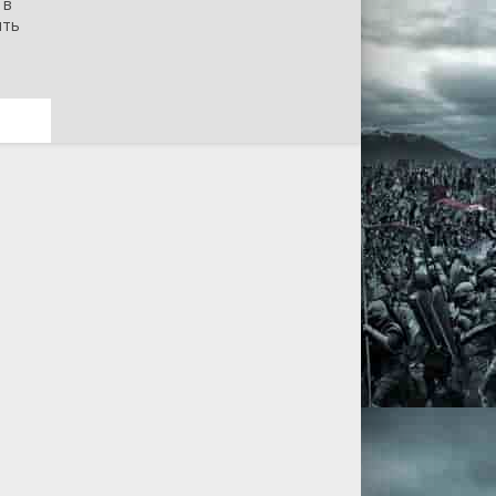
 в
ить