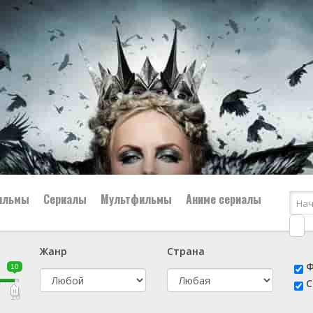
ильмы
Сериалы
Мультфильмы
Аниме сериалы
Жанр
Страна
е
📔 Биография
😎 Боевик
Ф
10
н
👨‍✈️ Военный
🕵️‍♂️ Детектив
С
й
📑 Документальный
😫 Драма
10