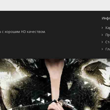
Инф
Ка
ы с хорошим HD качеством.
Пр
Ст
Гл