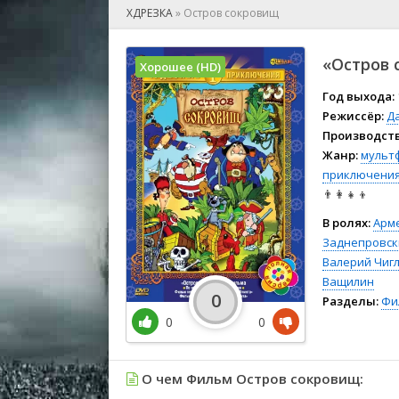
🎲 Игра
ХДРЕЗКА
»
Остров сокровищ
🎙 Концерт
👫 Мелод
«Остров 
Хорошее (HD)
🕺 Мюзик
👨‍💻 Реал
Год выхода:
Режиссёр:
Д
🎤 Ток-шо
Производств
🧙‍♀️ Фант
Жанр:
мульт
🏅 Церем
приключени
👨‍👩‍👧‍👦
В ролях:
Арм
Заднепровск
Валерий Чиг
Ващилин
0
Разделы:
Фи
0
0
О чем Фильм Остров сокровищ: