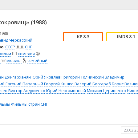
📖 История
🤪 Комедия
🎥 Короткометражка
🔪 Криминал
рама
🎼 Музыка
🧚‍♀️ Мультфильм
сокровищ» (1988)
л
👨‍💼 Новости
🎒 Приключения
ьное тв
👨‍👩‍👧‍👦 Семейный
⚽ Спорт
1988
8.3
8.1
авид Черкасский
у
🤯 Триллер
😱 Ужасы
о:
СССР
🇷🇺
СНГ
астика
🤠 Фильм-нуар
🧝‍♂️ Фэнтези
фильм
🧚‍♀️
комедия
🤪
ония
я
🎒
мюзикл
🕺
семейный
ен Джигарханян
Юрий Яковлев
Григорий Толчинский
Владимир
ий
Евгений Паперный
Георгий Кишко
Валерий Бессараб
Борис Возню
ляев
Виктор Андриенко
Юрий Невгамонный
Михаил Церишенко
Нико
льмы
Фильмы стран СНГ
23.03.2