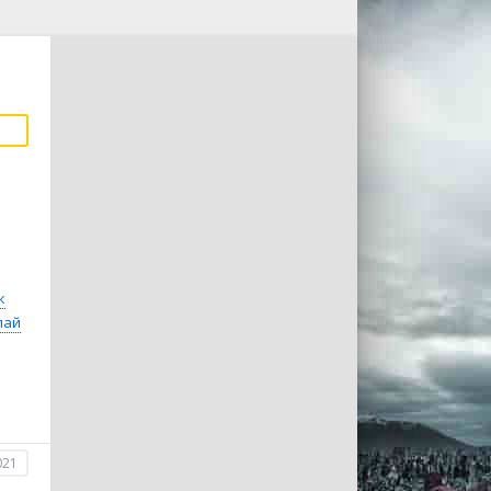
к
лай
021