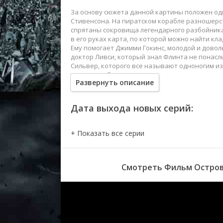
За основу сюжета данной картины положен о
Стивенсона. На пиратском корабле разношерст
спрятаны сокровища легендарного разбойника 
в его руках карта, по которой можно найти кла
Ему помогает Джимми Гокинс, молодой и довол
доктор Ливси, который знал Флинта не понасл
Сильвер, которого все называют одноногим из-
назревает бунт.
Развернуть описание
Дата выхода новых серий:
Смотреть Фильм Остров 