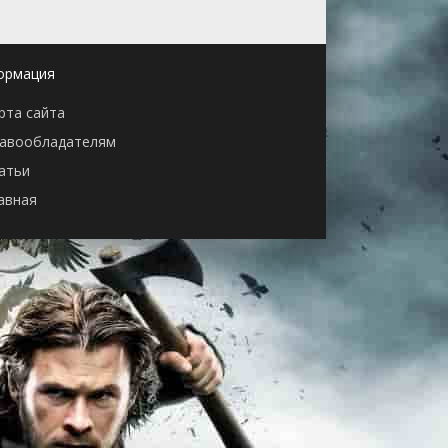
ормация
рта сайта
авообладателям
атьи
авная