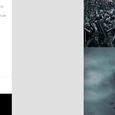
са
 как