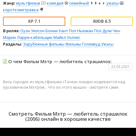
Жанр:
мультфильм
🧚‍♀️
комедия
🤪
семейный
👨‍👩‍👧‍👦
ужасы
😱
короткометражка
🎥
7.1
6.5
В ролях:
Оуэн Уилсон
Бонни Хант
Пол Ньюман
Пол Дули
Чич
Марин
Ларри-кабельщик
Майкл Уоллис
Разделы:
Зарубежные фильмы
Фильмы
Голливуд
Ужасы
О чем Фильм Мэтр — любитель страшилок:
23.03.2021
Весь городок из мультфильма «Тачки» ехидно издевается над
грузовичком Мэтром... Что из этого вышло - смотрите сами
Смотреть Фильм Мэтр — любитель страшилок
(2006) онлайн в хорошем качестве