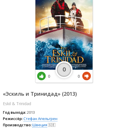
0
0
0
«Эскиль и Тринидад» (2013)
Eskil & Trinidad
Год выхода:
2013
Режиссёр:
Стефан Апельгрен
Производство:
Швеция
🇸🇪