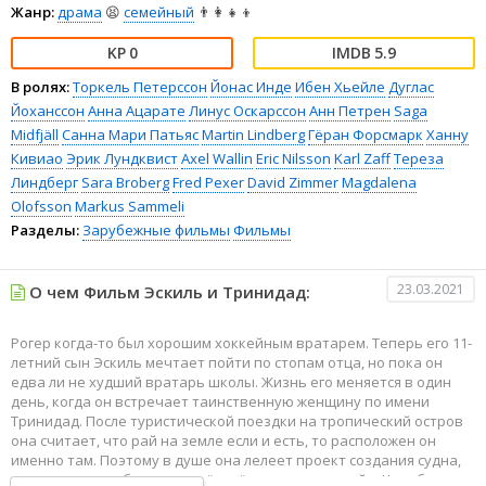
Жанр:
драма
😫
семейный
👨‍👩‍👧‍👦
0
5.9
В ролях:
Торкель Петерссон
Йонас Инде
Ибен Хьейле
Дуглас
Йоханссон
Анна Ацарате
Линус Оскарссон
Анн Петрен
Saga
Midfjäll
Санна Мари Патьяс
Martin Lindberg
Гёран Форсмарк
Ханну
Кивиао
Эрик Лундквист
Axel Wallin
Eric Nilsson
Karl Zaff
Тереза
Линдберг
Sara Broberg
Fred Pexer
David Zimmer
Magdalena
Olofsson
Markus Sammeli
Разделы:
Зарубежные фильмы
Фильмы
23.03.2021
О чем Фильм Эскиль и Тринидад:
Рогер когда-то был хорошим хоккейным вратарем. Теперь его 11-
летний сын Эскиль мечтает пойти по стопам отца, но пока он
едва ли не худший вратарь школы. Жизнь его меняется в один
день, когда он встречает таинственную женщину по имени
Тринидад. После туристической поездки на тропический остров
она считает, что рай на земле если и есть, то расположен он
именно там. Поэтому в душе она лелеет проект создания судна,
которое смогло бы увезти её и её последователей в Карибское