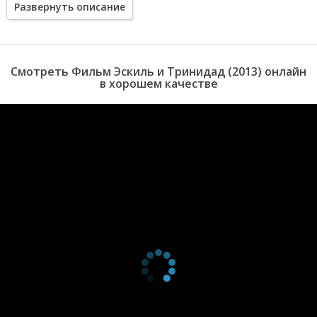
Развернуть описание
море. И хотя близится финал Кубка по хоккею, Эскиль все свои
силы направляет на помощь Тринидад.
Смотреть Фильм Эскиль и Тринидад (2013) онлайн
в хорошем качестве