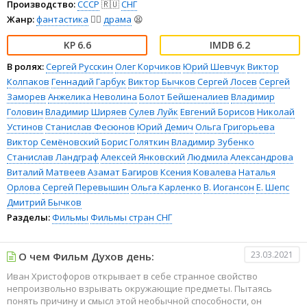
Производство:
СССР
🇷🇺
СНГ
Жанр:
фантастика
🧙‍♀️
драма
😫
6.6
6.2
В ролях:
Сергей Русскин
Олег Корчиков
Юрий Шевчук
Виктор
Колпаков
Геннадий Гарбук
Виктор Бычков
Сергей Лосев
Сергей
Заморев
Анжелика Неволина
Болот Бейшеналиев
Владимир
Головин
Владимир Ширяев
Сулев Луйк
Евгений Борисов
Николай
Устинов
Станислав Фесюнов
Юрий Демич
Ольга Григорьева
Виктор Семёновский
Борис Голяткин
Владимир Зубенко
Станислав Ландграф
Алексей Янковский
Людмила Александрова
Виталий Матвеев
Азамат Багиров
Ксения Ковалева
Наталья
Орлова
Сергей Перевышин
Ольга Карленко
В. Иогансон
Е. Шепс
Дмитрий Бычков
Разделы:
Фильмы
Фильмы стран СНГ
23.03.2021
О чем Фильм Духов день:
Иван Христофоров открывает в себе странное свойство
непроизвольно взрывать окружающие предметы. Пытаясь
понять причину и смысл этой необычной способности, он