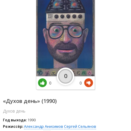
0
0
0
«Духов день» (1990)
Духов день
Год выхода:
1990
Режиссёр:
Александр Анисимов
Сергей Сельянов