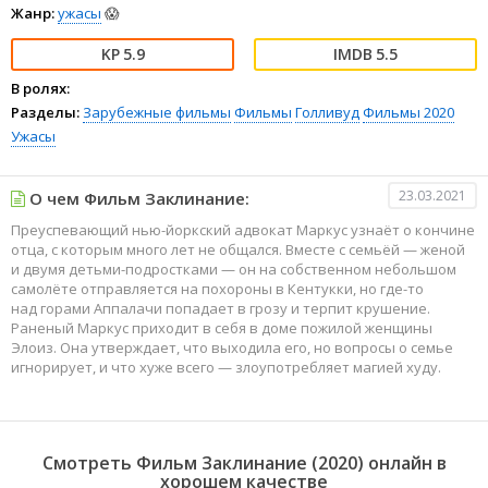
Жанр:
ужасы
😱
5.9
5.5
В ролях:
Разделы:
Зарубежные фильмы
Фильмы
Голливуд
Фильмы 2020
Ужасы
23.03.2021
О чем Фильм Заклинание:
Преуспевающий нью-йоркский адвокат Маркус узнаёт о кончине
отца, с которым много лет не общался. Вместе с семьёй — женой
и двумя детьми-подростками — он на собственном небольшом
самолёте отправляется на похороны в Кентукки, но где-то
над горами Аппалачи попадает в грозу и терпит крушение.
Раненый Маркус приходит в себя в доме пожилой женщины
Элоиз. Она утверждает, что выходила его, но вопросы о семье
игнорирует, и что хуже всего — злоупотребляет магией худу.
Смотреть Фильм Заклинание (2020) онлайн в
хорошем качестве