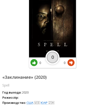
0
0
0
«Заклинание» (2020)
Spell
Год выхода:
2020
Режиссёр:
Производство:
США
🇺🇸
ЮАР
🇿🇦