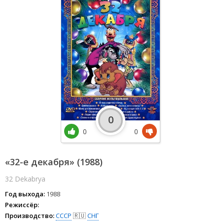
0
0
0
«32-е декабря» (1988)
32 Dekabrya
Год выхода:
1988
Режиссёр:
Производство:
СССР
🇷🇺
СНГ