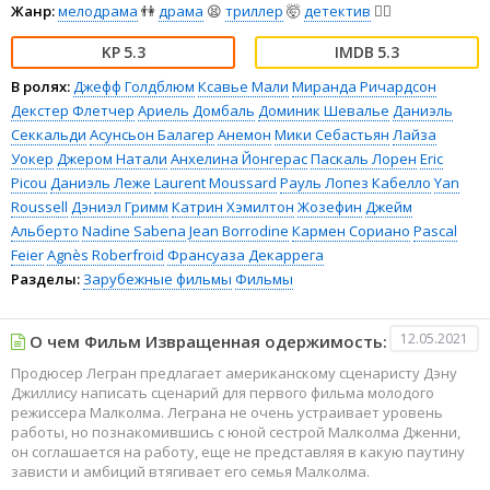
Жанр:
мелодрама
👫
драма
😫
триллер
🤯
детектив
🕵️‍♂️
5.3
5.3
В ролях:
Джефф Голдблюм
Ксавье Мали
Миранда Ричардсон
Декстер Флетчер
Ариель Домбаль
Доминик Шевалье
Даниэль
Секкальди
Асунсьон Балагер
Анемон
Мики Себастьян
Лайза
Уокер
Джером Натали
Анхелина Йонгерас
Паскаль Лорен
Eric
Picou
Даниэль Леже
Laurent Moussard
Рауль Лопез Кабелло
Yan
Roussell
Дэниэл Гримм
Катрин Хэмилтон
Жозефин
Джейм
Альберто
Nadine Sabena
Jean Borrodine
Кармен Сориано
Pascal
Feier
Agnès Roberfroid
Франсуаза Декаррега
Разделы:
Зарубежные фильмы
Фильмы
12.05.2021
О чем Фильм Извращенная одержимость:
Продюсер Легран предлагает американскому сценаристу Дэну
Джиллису написать сценарий для первого фильма молодого
режиссера Малколма. Леграна не очень устраивает уровень
работы, но познакомившись с юной сестрой Малколма Дженни,
он соглашается на работу, еще не представляя в какую паутину
зависти и амбиций втягивает его семья Малколма.