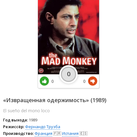
0
0
0
«Извращенная одержимость» (1989)
El sueño del mono loco
Год выхода:
1989
Режиссёр:
Фернандо Труэба
Производство:
Франция
🇫🇷
Испания
🇪🇸