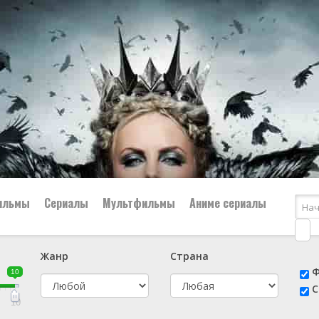
ильмы
Сериалы
Мультфильмы
Аниме сериалы
Жанр
Страна
е
📔 Биография
😎 Боевик
Ф
10
н
👨‍✈️ Военный
🕵️‍♂️ Детектив
С
й
📑 Документальный
😫 Драма
10