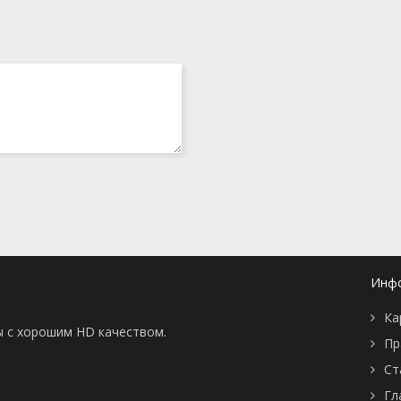
Инф
Ка
ы с хорошим HD качеством.
Пр
Ст
Гл