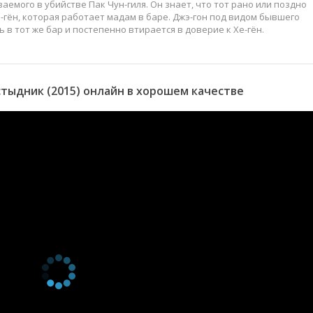
аемого в убийстве Пак Чун-гиля. Он знает, что тот рано или поздно
-гён, которая работает мадам в баре. Джэ-гон под видом бывшего
 в тот же бар и постепенно втирается в доверие к Хе-гён.
тыдник (2015) онлайн в хорошем качестве