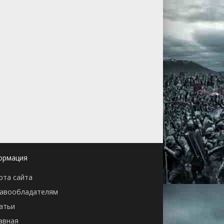
ормация
рта сайта
авообладателям
атьи
авная