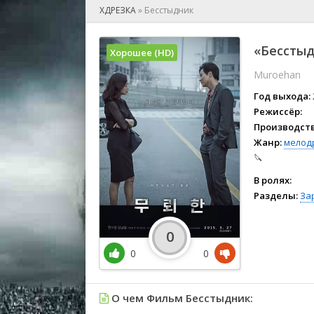
🎲 Игра
ХДРЕЗКА
»
Бесстыдник
🎙 Концерт
👫 Мелод
«Бесстыд
Хорошее (HD)
🕺 Мюзик
Muroehan
👨‍💻 Реал
🎤 Ток-шо
Год выхода:
🧙‍♀️ Фант
Режиссёр:
Производств
🏅 Церем
Жанр:
мелод
🔪
В ролях:
Разделы:
За
0
0
0
О чем Фильм Бесстыдник: