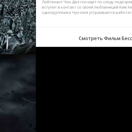
Лейтенант Чон Джэ-гон идет по следу подозрев
вступит в контакт со своей любовницей Ким Хе
одногруппника Чун-гиля устраивается работать
Смотреть Фильм Бесс