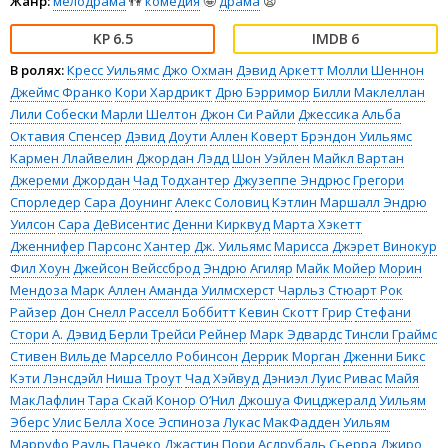
Жанр:
мелодрама
👫
комедия
🤪
драма
😫
6.5
6
В ролях:
Кресс Уильямс
Джо Охман
Дэвид Аркетт
Молли Шеннон
Джеймс Франко
Кори Хардрикт
Дрю Бэрримор
Билли Маклеллан
Лили Собески
Марли Шелтон
Джон Си Райли
Джессика Альба
Октавия Спенсер
Дэвид Доути
Аллен Коверт
Брэндон Уильямс
Кармен Ллайвелин
Джордан Лэдд
Шон Уэйлен
Майкл Вартан
Джереми Джордан
Чад Тодхантер
Джузеппе Эндрюс
Грегори
Спорледер
Сара Доунинг
Алекс Соловиц
Кэтлин Маршалл
Эндрю
Уилсон
Сара ДеВисентис
Денни Кирквуд
Марта Хэкетт
Дженнифер Парсонс
Хантер Дж. Уильямс
Марисса Джэрет Винокур
Фил Хоун
Джейсон Вейссброд
Эндрю Агиляр
Майк Мойер
Морин
Мендоза
Марк Аллен
Аманда Уилмсхерст
Чарльз Стюарт
Рок
Райзер
Дон Снелл
Расселл Боббитт
Кевин Скотт Грир
Стефани
Стори
А. Дэвид Берли
Трейси Рейнер
Марк Эдвардс
Тинсли Граймс
Стивен Вильде
Марселло Робинсон
Деррик Морган
Дженни Бикс
Кэти Лэнсдэйл
Ниша Троут
Чад Хэйвуд
Дэниэл Луис Ривас
Майя
МакЛафлин
Тара Скай
Конор О’Нил
Джошуа Фицджералд
Уильям
Эберс
Улис Белла
Хосе Эспиноза
Лукас МакФадден
Уильям
Марруфо
Рауль Пачеко
Джастин Пори
Асдрубаль Сьерра
Джиро