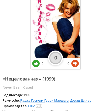
0
0
0
«Нецелованная» (1999)
Never Been Kissed
Год выхода:
1999
Режиссёр:
Раджа Госнелл
Гэрри Маршалл
Дэвид Дуглас
Производство:
США
🇺🇸