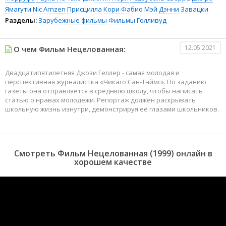
Ямагути
Nic Arnzen
Присцилла Кори
Фабио Мэй
Дэнни Завацки
Разделы:
Зарубежные фильмы
Фильмы
Голливуд
12.05.2021
О чем Фильм Нецелованная:
Двадцатипятилетняя Джози Геллер - самая молодая и
перспективная журналистка «Чикаго Сан-Таймс». По заданию
газеты она отправляется в среднюю школу, чтобы написать
статью о нравах молодежи. Репортаж должен раскрывать
школьную жизнь изнутри, демонстрируя её глазами школьников.
Смотреть Фильм Нецелованная (1999) онлайн в
хорошем качестве