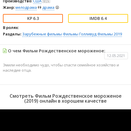
Производство:
США
🇺🇸
Жанр:
мелодрама
👫
драма
😫
6.3
6.4
В ролях:
Разделы:
Зарубежные фильмы
Фильмы
Голливуд
Фильмы 2019
О чем Фильм Рождественское мороженое:
12.05.2021
Эмили необходимо чудо, чтобы спасти семейное хозяйство и
наследие отца.
Смотреть Фильм Рождественское мороженое
(2019) онлайн в хорошем качестве