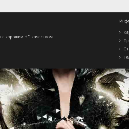
Инф
Ка
ы с хорошим HD качеством.
Пр
Ст
Гл