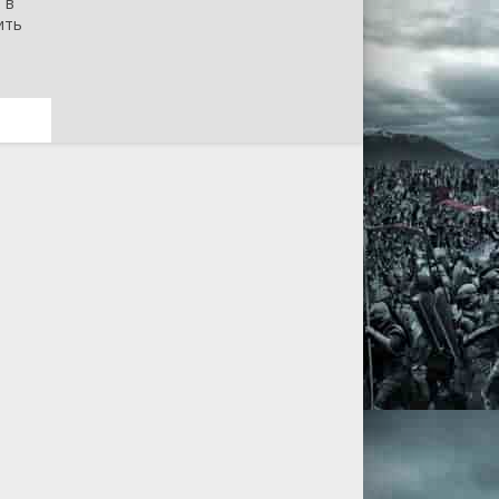
 в
ить