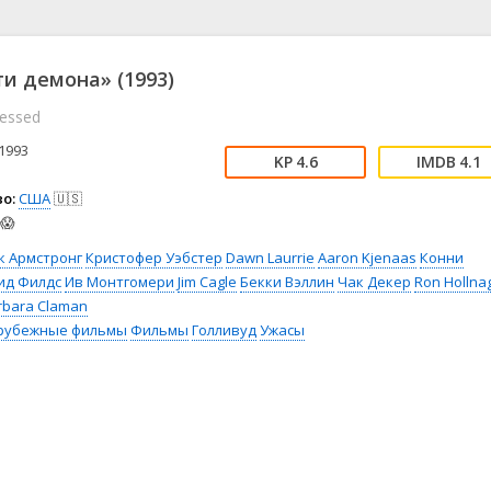
📖 История
🤪 Комедия
🎥 Короткометражка
🔪 Криминал
рама
🎼 Музыка
🧚‍♀️ Мультфильм
ти демона» (1993)
л
👨‍💼 Новости
🎒 Приключения
essed
ьное тв
👨‍👩‍👧‍👦 Семейный
⚽ Спорт
у
🤯 Триллер
😱 Ужасы
1993
4.6
4.1
астика
🤠 Фильм-нуар
🧝‍♂️ Фэнтези
о:
США
🇺🇸
ония
😱
к Армстронг
Кристофер Уэбстер
Dawn Laurrie
Aaron Kjenaas
Конни
ид Филдс
Ив Монтгомери
Jim Cagle
Бекки Вэллин
Чак Декер
Ron Hollna
rbara Claman
рубежные фильмы
Фильмы
Голливуд
Ужасы