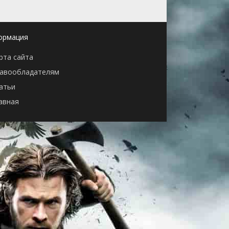
ормация
рта сайта
авообладателям
атьи
авная