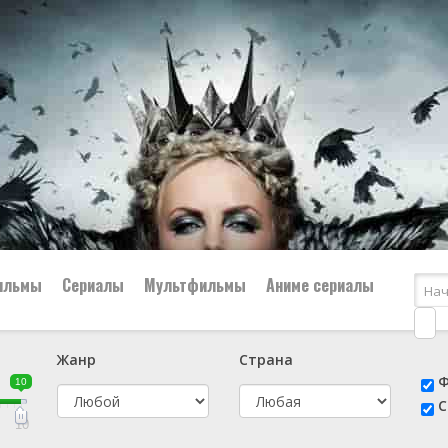
ильмы
Сериалы
Мультфильмы
Аниме сериалы
Жанр
Страна
е
📔 Биография
😎 Боевик
Ф
10
н
👨‍✈️ Военный
🕵️‍♂️ Детектив
С
й
📑 Документальный
😫 Драма
10