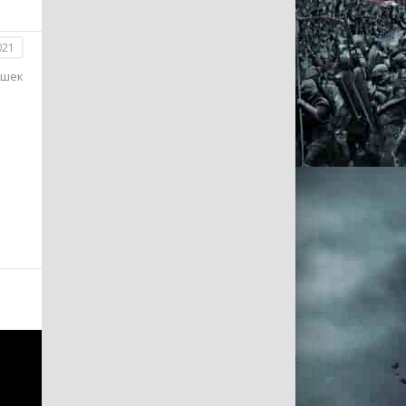
021
ушек