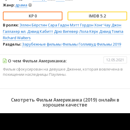
Жанр:
драма
😫
0
5.2
В ролях:
Эллен Бёрстин
Сара Гадон
Мэтт Гордон
Хонг Чау
Джон
Галлахер мл.
Дэвид Кабитт
Дрю Вигевер
Лола Кёрк
Дэвид Томпа
Richard Walters
Разделы:
Зарубежные фильмы
Фильмы
Голливуд
Фильмы 2019
12.05.2021
О чем Фильм Американка:
Фильм сфокусирован на девушке Дженни, которая вовлечена в
похищении наследницы Паулины.
Смотреть Фильм Американка (2019) онлайн в
хорошем качестве