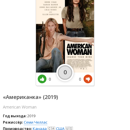
0
0
0
«Американка» (2019)
American Woman
Год выхода:
2019
Режиссёр:
Семи Челлас
Производство:
Канада
🇨🇦
США
🇺🇸