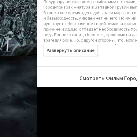
Полуразрушенные дома с выбитыми стеклами,
Город-призрак Чиатура в Западной Грузии вы
В советское время здесь добывали марганец и
и безысходность, у людей нет ничего. Но им ни
чувствует себя хозяином своей земли, и границ
причине, видимо, отпадает необходимость прив
ведь Бог не оставит, сбережет, прокормит и да
трагедия рока. Но, с другой стороны, что, ес
поэтому всегда говорят, что главный, неиссяк
Развернуть описание
Смотреть Фильм Город