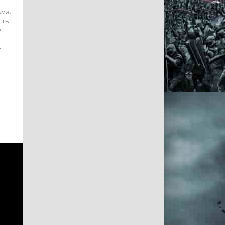
ьма.
сть
е
–