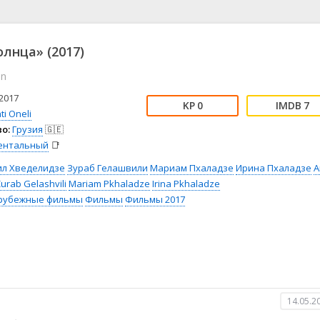
📖 История
🤪 Комедия
🎥 Короткометражка
🔪 Криминал
рама
🎼 Музыка
🧚‍♀️ Мультфильм
олнца» (2017)
л
👨‍💼 Новости
🎒 Приключения
un
ьное тв
👨‍👩‍👧‍👦 Семейный
⚽ Спорт
у
🤯 Триллер
😱 Ужасы
2017
0
7
астика
🤠 Фильм-нуар
🧝‍♂️ Фэнтези
ti Oneli
о:
Грузия
🇬🇪
ония
ентальный
📑
ил Хведелидзе
Зураб Гелашвили
Мариам Пхаладзе
Ирина Пхаладзе
A
urab Gelashvili
Mariam Pkhaladze
Irina Pkhaladze
рубежные фильмы
Фильмы
Фильмы 2017
14.05.2