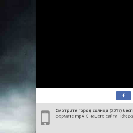
Смотрите Город солнца (2017) бес
формате mp4. С нашего сайта Hdrezka