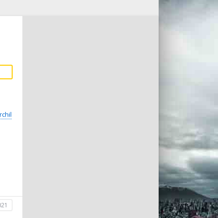
rchil
021