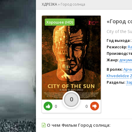
🎲 Игра
ХДРЕЗКА
»
Город солнца
🎙 Концерт
👫 Мелод
«Город с
Хорошее (HD)
🕺 Мюзик
City of the S
👨‍💻 Реал
🎤 Ток-шо
Год выхода:
🧙‍♀️ Фант
Режиссёр:
Ra
Производств
🏅 Церем
Жанр:
докум
В ролях:
Арч
Khvedelidze
Z
Разделы:
За
0
0
0
О чем Фильм Город солнца: