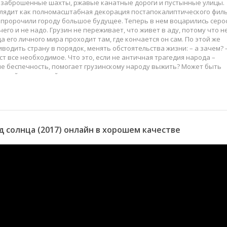
 заброшенные шахты, ржавые канатные дороги и пустынные улицы.
глядит как полномасштабная декорация постапокалиптического фил
 пророчили городу большое будущее. Теперь в нем воцарились серо
чего и не надо. Грузин не переживает, что живет в аду, потому что н
а его личного мира проходит там, где кончается он сам. По этой же
одить страну в порядок, менять обстоятельства жизни: – а зачем? 
ст все необходимое. Что это, если не античная трагедия народа –
ли не беспечность, помогает грузинскому народу выжить? Может быть
ающий ресурс этой страны - люди.
 солнца (2017) онлайн в хорошем качестве