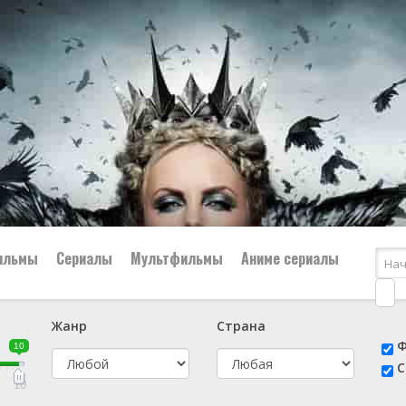
ильмы
Сериалы
Мультфильмы
Аниме сериалы
Жанр
Страна
е
📔 Биография
😎 Боевик
Ф
10
н
👨‍✈️ Военный
🕵️‍♂️ Детектив
С
й
📑 Документальный
😫 Драма
10