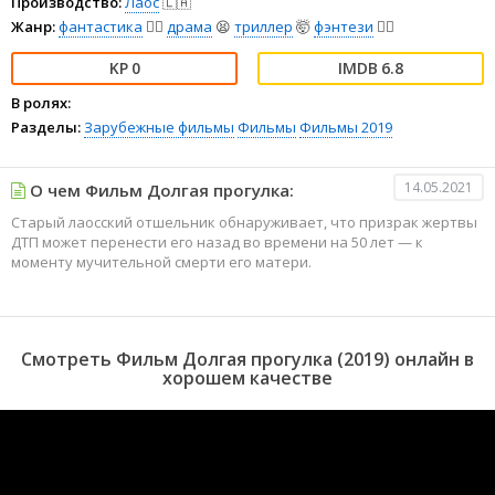
Производство:
Лаос
🇱🇦
Жанр:
фантастика
🧙‍♀️
драма
😫
триллер
🤯
фэнтези
🧝‍♂️
0
6.8
В ролях:
Разделы:
Зарубежные фильмы
Фильмы
Фильмы 2019
14.05.2021
О чем Фильм Долгая прогулка:
Старый лаосский отшельник обнаруживает, что призрак жертвы
ДТП может перенести его назад во времени на 50 лет — к
моменту мучительной смерти его матери.
Смотреть Фильм Долгая прогулка (2019) онлайн в
хорошем качестве