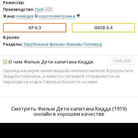
Режиссёр:
Производство:
США
🇺🇸
Жанр:
комедия
🤪
короткометражка
🎥
6.3
6.4
В ролях:
Разделы:
Зарубежные фильмы
Фильмы
Голливуд
14.05.2021
О чем Фильм Дети капитана Кидда:
Гарольд накануне своей свадьбы неплохо напился. В результате
свадьба отменена, а невеста с её мамой отправляются на
пароходе на отдых. Гарольд пускается за ними.
Смотреть Фильм Дети капитана Кидда (1919)
онлайн в хорошем качестве