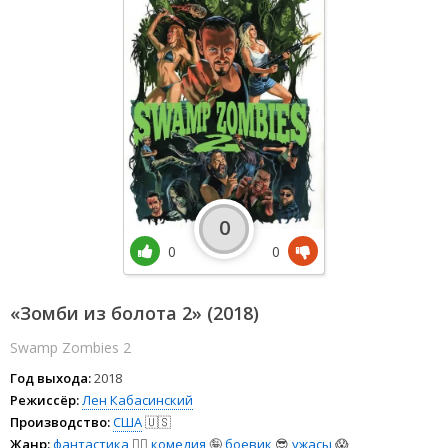
0
0
0
«Зомби из болота 2» (2018)
Swamp Zombies 2
Год выхода:
2018
Режиссёр:
Лен Кабасинский
Производство:
США
🇺🇸
Жанр:
фантастика
🧙‍♀️
комедия
🤪
боевик
😎
ужасы
😱