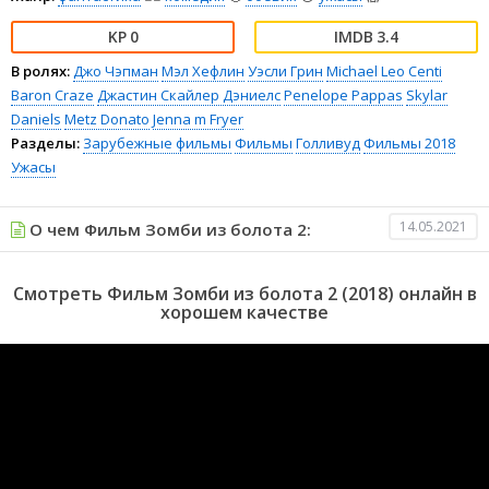
0
3.4
В ролях:
Джо Чэпман
Мэл Хефлин
Уэсли Грин
Michael Leo Centi
Baron Craze
Джастин Скайлер Дэниелс
Penelope Pappas
Skylar
Daniels
Metz Donato
Jenna m Fryer
Разделы:
Зарубежные фильмы
Фильмы
Голливуд
Фильмы 2018
Ужасы
14.05.2021
О чем Фильм Зомби из болота 2:
Смотреть Фильм Зомби из болота 2 (2018) онлайн в
хорошем качестве