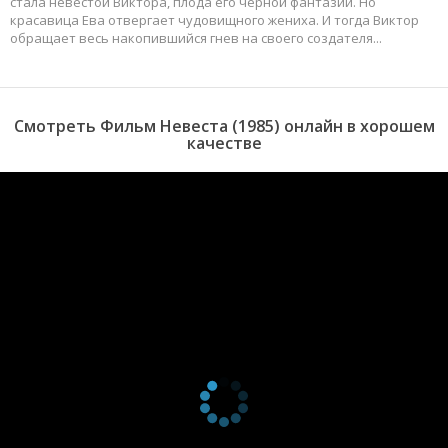
стала невестой Виктора, плода его черной фантазии. Но
красавица Ева отвергает чудовищного жениха. И тогда Виктор
обращает весь накопившийся гнев на своего создателя...
Смотреть Фильм Невеста (1985) онлайн в хорошем
качестве