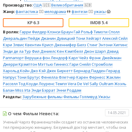
Производство:
США
🇺🇸
Великобритания
🇬🇧
Жанр:
фантастика
🧙‍♀️
мелодрама
👫
фэнтези
🧝‍♂️
ужасы
😱
6.3
5.4
В ролях:
Гарри Филдер
Клэнси Браун
Гай Рольф
Тимоти Сполл
Джеральдин Пейдж
Джанин Дувицкий
Тони Хейгарт
Алексей Сейл
Кэри Элвис
Квентин Крисп
Дженнифер Билз
Стинг
Энтони Хиггинс
Энди де ла Тур
Фил Дэниелс
Кен Кэмпбелл
Джон Шарп
Дэвид
Раппапорт
Верушка фон Лендорф
Карл Чейз
Фрэнк Джейкман
Джерри Крэмптон
Мэттью Гиннесс
Гари Снейл
Стромболи
Харольд Койн
Джо Кэй
Джек Биркетт
Бернард Падден
Герард
Напрус
Тони Брутус
Фенелла Флетчер
Карен Фернесс
Жаклин
Расселл
Тод Коуди
Лоуренс Темпл
Vera De Vel
Sally Oultram
Жоэль
Балан
Miss Irta
Энди Бэррат
Энни Роддам
Разделы:
Зарубежные фильмы
Фильмы
Голливуд
Ужасы
14.05.2021
О чем Фильм Невеста:
Ученый Чарлз Франкенштейн создает из останков человеческих
тел прекрасную женщину. Безумный доктор мечтает, чтобы она