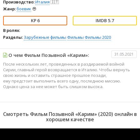
Производство:
Италия
🇮🇹
Жанр:
боевик
😎
6
5.7
В ролях:
Разделы:
Зарубежные фильмы
Фильмы
Фильмы 2020
31.05.2021
О чем Фильм Позывной «Карим»:
После нескольких лет, проведенных в раздираемой войной
Сирии, главный герой возвращается в Италию. Чтобы вернуть
свою жизнь и оставить страшное прошлое позади,
ему предстоит выполнить всего одну, последнюю миссию.
Однако цена за нее может быть слишком высока.
Смотреть Фильм Позывной «Карим» (2020) онлайн в
хорошем качестве