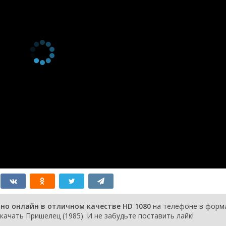
но онлайн в отличном качестве HD 1080
на телефоне в форм
качать Пришелец (1985). И не забудьте поставить лайк!