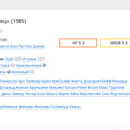
📖 История
🤪 Комедия
🎥 Короткометражка
🔪 Криминал
рама
🎼 Музыка
🧚‍♀️ Мультфильм
ц» (1985)
л
👨‍💼 Новости
🎒 Приключения
rs
ьное тв
👨‍👩‍👧‍👦 Семейный
⚽ Спорт
у
🤯 Триллер
😱 Ужасы
1985
5.3
5.3
астика
🤠 Фильм-нуар
🧝‍♂️ Фэнтези
имоти Ван Паттен
Дэнни
ония
о:
США
🇺🇸
Италия
🇮🇹
стика
🧙‍♀️
приключения
🎒
асы
😱
военный
👨‍✈️
 Томерсон
Арт ЛаФлёр
Брюс МакГуайр
Анита Дзагария
Бифф Мэнард
Дональд
Акилле Бруньини
Уильям Полсон
Peter Boom
Макс Турилли
л
Джон Лимер
Петер Бом
Alviero Martin
Mike Manderville
Оле Йоргенсен
рубежные фильмы
Фильмы
Голливуд
Ужасы