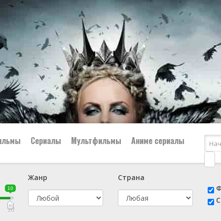
ильмы
Сериалы
Мультфильмы
Аниме сериалы
Жанр
Страна
е
📔 Биография
😎 Боевик
Ф
10
н
👨‍✈️ Военный
🕵️‍♂️ Детектив
С
й
📑 Документальный
😫 Драма
10