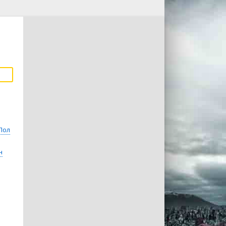
Пол
н