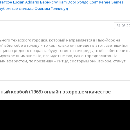
тетсон
Lucian Addario
Бернис
William Door
Уолдо Солт
Renee Semes
рубежные фильмы
Фильмы
Голливуд
31.05.2
ного техасского городка, который направляется в Нью-Йорк на
 вбил себе в голову, что как только он приедет в этот, светящийся
нщины среднего возраста будут стоять в очередь, чтобы обеспечить
ужское внимание. Но, все идет не так, как он предполагал. На
м аферистом, по прозвищу – Ритцу, с которым они, вскоре, станут
ый ковбой (1969) онлайн в хорошем качестве