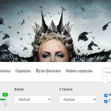
ильмы
Сериалы
Мультфильмы
Аниме сериалы
Жанр
Страна
е
📔 Биография
😎 Боевик
Ф
10
н
👨‍✈️ Военный
🕵️‍♂️ Детектив
С
й
📑 Документальный
😫 Драма
10