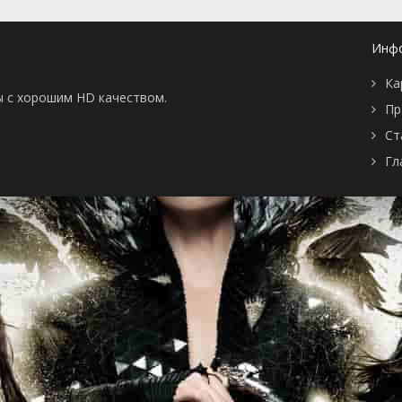
Инф
Ка
ы с хорошим HD качеством.
Пр
Ст
Гл