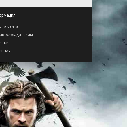
ормация
рта сайта
авообладателям
атьи
авная