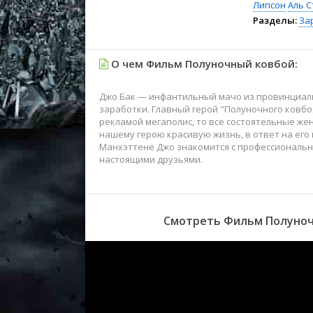
Липсон
Аль С
Разделы:
За
О чем Фильм Полуночный ковбой:
Джо Бак — инфантильный мачо из провинциаль
заработки. Главный герой "Полуночного ковбоя"
рекламой мегаполис, то все состоятельные же
нашему герою красивую жизнь, в ответ на его м
Манхэттене Джо знакомится с профессиональны
настоящими друзьями.
Смотреть Фильм Полуночн