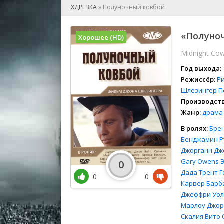
🎲 Игра
ХДРЕЗКА
»
Полуночный ковбой
🎙 Концерт
👫 Мелод
«Полуноч
Хорошее (HD)
🕺 Мюзик
Midnight Co
👨‍💻 Реал
🎤 Ток-шо
Год выхода:
🧙‍♀️ Фант
Режиссёр:
Р
Шлезингер
П
🏅 Церем
Производств
Жанр:
драма
В ролях:
Бре
Бенджамин
Р
Джорганн Дж
Gary Owens
0
Дада
Трент Г
0
0
Карвер
Барб
Джеффри Уол
Марлоу
Джор
Скалия
Вито 