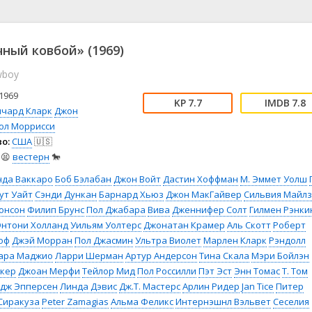
📖 История
🤪 Комедия
🎥 Короткометражка
🔪 Криминал
рама
🎼 Музыка
🧚‍♀️ Мультфильм
ный ковбой» (1969)
л
👨‍💼 Новости
🎒 Приключения
wboy
ьное тв
👨‍👩‍👧‍👦 Семейный
⚽ Спорт
у
🤯 Триллер
😱 Ужасы
1969
7.7
7.8
астика
🤠 Фильм-нуар
🧝‍♂️ Фэнтези
ичард Кларк
Джон
ол Моррисси
ония
о:
США
🇺🇸
😫
вестерн
🐎
нда Ваккаро
Боб Бэлабан
Джон Войт
Дастин Хоффман
М. Эммет Уолш
ут Уайт
Сэнди Дункан
Барнард Хьюз
Джон МакГайвер
Сильвия Майлз
онсон
Филип Брунс
Пол Джабара
Вива
Дженнифер Солт
Гилмен Рэнки
Энтони Холланд
Уильям Уолтерс
Джонатан Крамер
Аль Скотт
Роберт
оф
Джэй Морран
Пол Джасмин
Ультра Виолет
Марлен Кларк
Рэндолл
ара Маджио
Ларри Шерман
Артур Андерсон
Тина Скала
Мэри Бойлэн
кер
Джоан Мерфи
Тейлор Мид
Пол Россилли
Пэт Эст
Энн Томас
Т. Том
дж Эпперсен
Линда Дэвис
Дж.Т. Мастерс
Арлин Ридер
Jan Tice
Питер
Сиракуза
Peter Zamagias
Альма Феликс
Интернэшнл Вэльвет
Сеселия