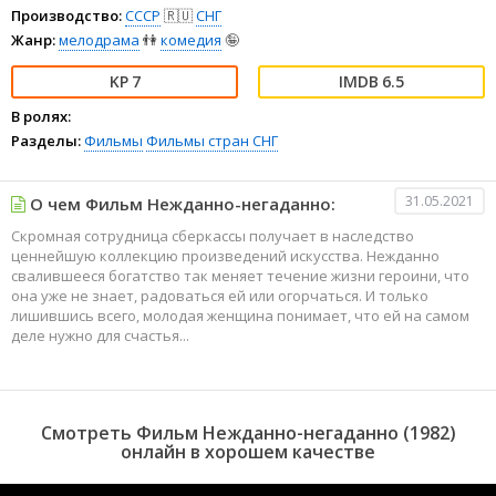
Производство:
СССР
🇷🇺
СНГ
Жанр:
мелодрама
👫
комедия
🤪
7
6.5
В ролях:
Разделы:
Фильмы
Фильмы стран СНГ
31.05.2021
О чем Фильм Нежданно-негаданно:
Скромная сотрудница сберкассы получает в наследство
ценнейшую коллекцию произведений искусства. Нежданно
свалившееся богатство так меняет течение жизни героини, что
она уже не знает, радоваться ей или огорчаться. И только
лишившись всего, молодая женщина понимает, что ей на самом
деле нужно для счастья...
Смотреть Фильм Нежданно-негаданно (1982)
онлайн в хорошем качестве