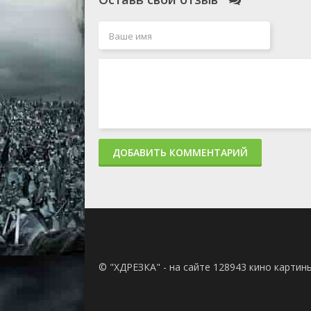
ДОБАВИТЬ КОММЕНТАРИЙ
© "ХДРЕЗКА" - на сайте 128943 кино картин