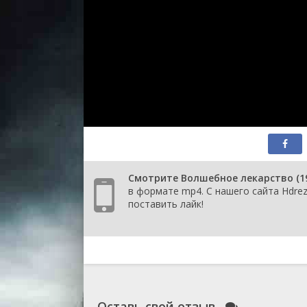
Смотрите Волшебное лекарство (19
в формате mp4. С нашего сайта Hdre
поставить лайк!
Оставь свой отзыв