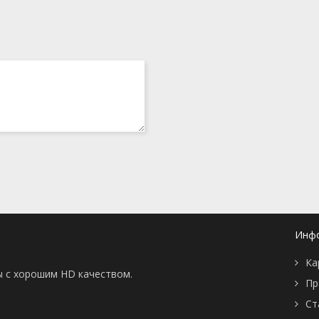
Инф
Ка
ы с хорошим HD качеством.
Пр
Ст