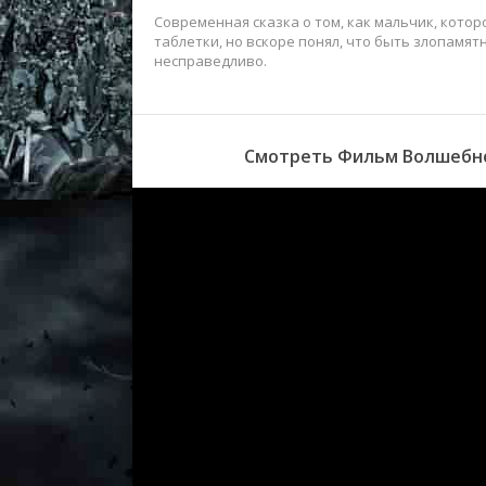
Современная сказка о том, как мальчик, кото
таблетки, но вскоре понял, что быть злопам
несправедливо.
Смотреть Фильм Волшебное