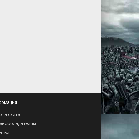
ормация
рта сайта
авообладателям
атьи