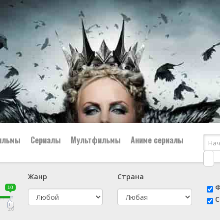
ильмы
Сериалы
Мультфильмы
Аниме сериалы
Жанр
Страна
е
📔 Биография
😎 Боевик
Ф
10
н
👨‍✈️ Военный
🕵️‍♂️ Детектив
С
й
📑 Документальный
😫 Драма
10