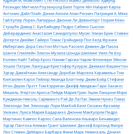
Адриан М. Момпойнт
Стю Риплогл
Майкл ДеМелло
Эдмунд
Ресендес
Митчелл Роузенуолд
Билл Торпе
Alin Halajian
Карла
Антонио
Дэйл Плэйс
Дэнни Алонги
Алан Реснич
Патриция А. Мекк
Гай Купер
Лорен Лаперрье
Джонни Ли Девенпорт
Глория Кёен
Страубе
Дэвид С. Букбайндер
Педро Сабино
Сьюзэн
ДеБерардинис
Анастасия Санидопулос Мусис
Элиан Брик
Стивен
Догерти
Джеймс Гайеро
Томас Грэйнджер
Пол Хелд
Фрэнки
Имбергамо
Дора Секстон
Мэттью Расселл
Дэмиен Ди Паола
Шанти Спиллейн
Элисон Музила
Шонда Шиллинг
Уилл Ле Боу
Коллин Найт
Табер Кросс
Нахим Гарсиа
Чарли Флэннери
Эйнсли
Уошек
Патрик Лангуцци
Кристофер Кулурас
Джемалл Вашингтон
Эдгар Дамэйтиан
Александр Дорнбак
Марсела Харамильо
Том
Килгаллен
Кэрол Тейлор
Аманда Блаттнер
Джим Бойд
Стефани
Итон
Дерек Прэтт
Том Кэрриган
Джефф Авиджан
Гари Захакос
Мишель Эгертон
Арисса Пейдж
Мария Грин
Эшли Ланцони
Мэри
Кумджиан
Николь Сармиенто
Рэй Де Ла Пас
Эмили Нунез
Томас
Элизондо
Зик Элизондо
Лори МакКой-Белл
Сюзанн Фрэзиер
Уилкинс
Луиса Мария Бадаракко
Джонни МакКуорли
Педро
Мартинес Кампос
Карлос Сала Валенсиа
Альваро Бенавидес
Эдгар Пантоха Алеман
Грант Шиллинг
Джозеф Борлэнд
Фиоре
Лео
Стивен ДеМарко
Барбара Фини
Марк Немескаль
Дэниэл