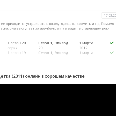
17.03.2
 ее приходится устраивать в школу, одевать, кормить и т.д. Помимо
ласия: она выступает за арэнби-группу и видит в стареющем рок-
1 сезон 20
Сезон 1, Эпизод
1 марта
серия
20
2012
1 сезон 19
Сезон 1, Эпизод
1 марта
серия
19
2012
1 сезон 18
Сезон 1, Эпизод
1 марта
серия
18
2012
1 сезон 17
Сезон 1, Эпизод
1 марта
етка (2011) онлайн в хорошем качестве
серия
17
2012
1 сезон 16
Сезон 1, Эпизод
1 марта
серия
16
2012
1 сезон 15
Сезон 1, Эпизод
1 марта
серия
15
2012
1 сезон 14
Сезон 1, Эпизод
1 марта
серия
14
2012
1 сезон 13
Сезон 1, Эпизод
1 марта