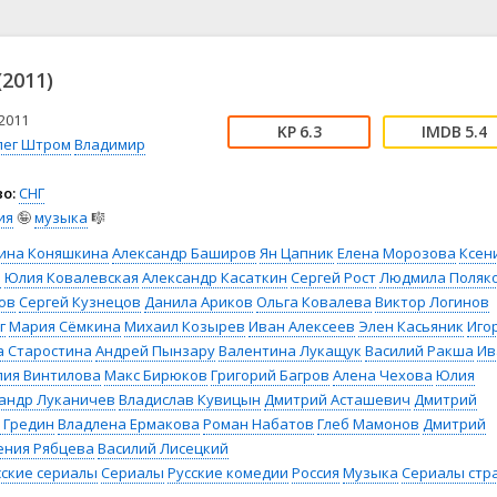
📖 История
🤪 Комедия
🎥 Короткометражка
🔪 Криминал
рама
🎼 Музыка
🧚‍♀️ Мультфильм
(2011)
л
👨‍💼 Новости
🎒 Приключения
ьное тв
👨‍👩‍👧‍👦 Семейный
⚽ Спорт
2011
6.3
5.4
лег Штром
Владимир
у
🤯 Триллер
😱 Ужасы
астика
🤠 Фильм-нуар
🧝‍♂️ Фэнтези
о:
СНГ
ония
ия
🤪
музыка
🎼
ина Коняшкина
Александр Баширов
Ян Цапник
Елена Морозова
Ксен
я
Юлия Ковалевская
Александр Касаткин
Сергей Рост
Людмила Поляк
ов
Сергей Кузнецов
Данила Ариков
Ольга Ковалева
Виктор Логинов
г
Мария Сёмкина
Михаил Козырев
Иван Алексеев
Элен Касьяник
Иго
а Старостина
Андрей Пынзару
Валентина Лукащук
Василий Ракша
Ив
лия Винтилова
Макс Бирюков
Григорий Багров
Алена Чехова
Юлия
андр Луканичев
Владислав Кувицын
Дмитрий Асташевич
Дмитрий
 Гредин
Владлена Ермакова
Роман Набатов
Глеб Мамонов
Дмитрий
ения Рябцева
Василий Лисецкий
сские сериалы
Сериалы
Русские комедии
Россия
Музыка
Сериалы стр