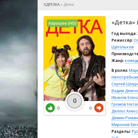
🎲 Игра
ХДРЕЗКА
»
Детка
🎙 Концерт
👫 Мелод
«Детка» 
Хорошее (HD)
🕺 Мюзик
👨‍💻 Реал
Год выхода:
Режиссёр:
О
🎤 Ток-шо
Щегольков
🧙‍♀️ Фант
Производств
🏅 Церем
Жанр:
комед
В ролях:
Мар
Непотребна
Сергей Шнур
Вадим Демчо
Иванов
Елен
0
Громов
Ната
0
0
Деллос
Алекс
Демин
Роман
Миронов
Евг
Разделы:
Ру