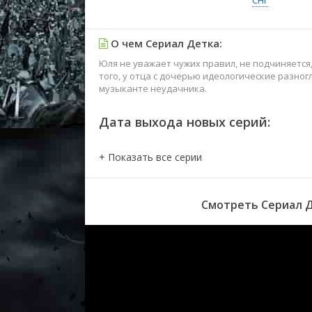
СНГ
О чем Сериал Детка:
Юля не уважает чужих правил, не подчиняется,
того, у отца с дочерью идеологические разног
музыканте неудачника.
Дата выхода новых серий:
Смотреть Сериал Д