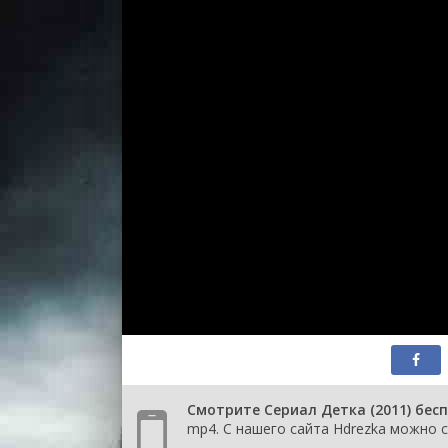
Смотрите Сериал Детка (2011) бес
mp4. С нашего сайта Hdrezka можно с