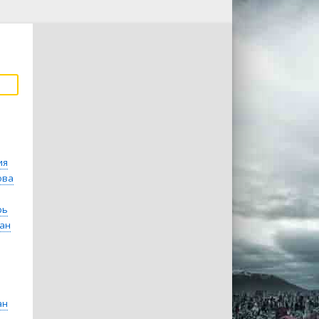
ия
ова
рь
ан
ан