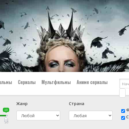
ильмы
Сериалы
Мультфильмы
Аниме сериалы
Жанр
Страна
е
📔 Биография
😎 Боевик
Ф
10
н
👨‍✈️ Военный
🕵️‍♂️ Детектив
С
й
📑 Документальный
😫 Драма
10