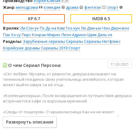
Производство:
Корея Южная
🇰🇷
Жанр:
мелодрама
👫
комедия
🤪
драма
😫
фэнтези
🧝‍♂️
спорт
⚽
6.7
6.5
В ролях:
Ли Сон-ук
Пэ Ду-на
Ким Тхэ-хун
Ли Джи-ын
Чон Джун-вон
Пак Хэ-су
Пирс Конран
Марио Леон Адрион
Щим Даль-ги
Разделы:
Зарубежные сериалы
Сериалы
Сериалы Нетфликс
Корейские дорамы
Сериалы 2019
Спорт
17.03.2021
О чем Сериал Персона:
«Сет любви». Мучаясь от ревности, девушка вызывает на
теннисный поединок свою учительницу английского, которая
может выйти замуж за её отца.
«Коллекционерша». После возвращения из путешествия девушка
встречается в кафе со взрослым мужчиной.
«Следы от поцелуев». Старшеклассница Хан-на не может
дозвониться до подруги, поэтому решает наведаться к ней
Развернуть описание
домой. На месте выясняется, что ту за плохое поведение отец
остриг и запер дома. Хан-на предлагает отомстить.