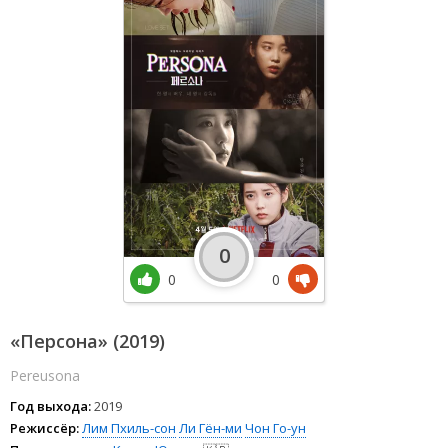
0
0
0
«Персона» (2019)
Pereusona
Год выхода:
2019
Режиссёр:
Лим Пхиль-сон
Ли Гён-ми
Чон Го-ун