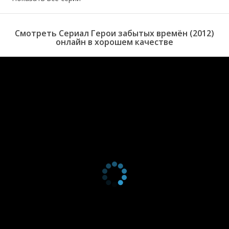
1 сезон 1
The Hard Wars
20 октября
серия
of Consume
2012
Смотреть Сериал Герои забытых времён (2012)
онлайн в хорошем качестве