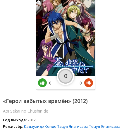
0
0
0
«Герои забытых времён» (2012)
Aoi Sekai no Chushin de
Год выхода:
2012
Режиссёр:
Кадзухидэ Кондо
Тэцуя Янагисава
Тецуя Янагисава