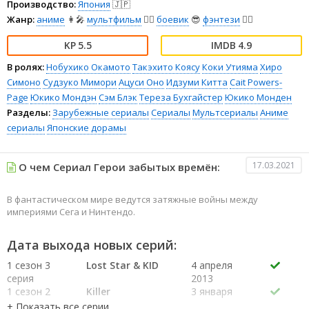
Производство:
Япония
🇯🇵
Жанр:
аниме
👩‍🎤
мультфильм
🧚‍♀️
боевик
😎
фэнтези
🧝‍♂️
5.5
4.9
В ролях:
Нобухико Окамото
Такэхито Коясу
Коки Утияма
Хиро
Симоно
Судзуко Мимори
Ацуси Оно
Идзуми Китта
Cait Powers-
Page
Юкико Мондэн
Сэм Блэк
Тереза Бухгайстер
Юкико Монден
Разделы:
Зарубежные сериалы
Сериалы
Мультсериалы
Аниме
сериалы
Японские дорамы
17.03.2021
О чем Сериал Герои забытых времён:
В фантастическом мире ведутся затяжные войны между
империями Сега и Нинтендо.
Дата выхода новых серий:
1 сезон 3
Lost Star & KID
4 апреля
серия
2013
1 сезон 2
Killer
3 января
серия
2013