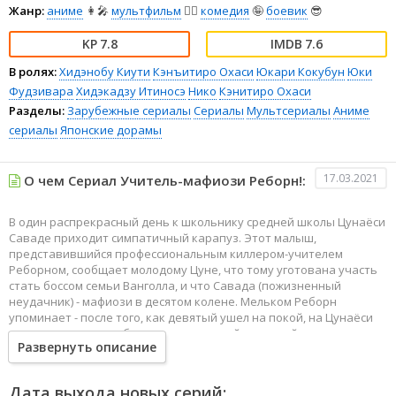
Жанр:
аниме
👩‍🎤
мультфильм
🧚‍♀️
комедия
🤪
боевик
😎
7.8
7.6
В ролях:
Хидэнобу Киути
Кэнъитиро Охаси
Юкари Кокубун
Юки
Фудзивара
Хидэкадзу Итиносэ
Нико
Кэнитиро Охаси
Разделы:
Зарубежные сериалы
Сериалы
Мультсериалы
Аниме
сериалы
Японские дорамы
17.03.2021
О чем Сериал Учитель-мафиози Реборн!:
В один распрекрасный день к школьнику средней школы Цунаёси
Саваде приходит симпатичный карапуз. Этот малыш,
представившийся профессиональным киллером-учителем
Реборном, сообщает молодому Цуне, что тому уготована участь
стать боссом семьи Ванголла, и что Савада (пожизненный
неудачник) - мафиози в десятом колене. Мельком Реборн
упоминает - после того, как девятый ушел на покой, на Цунаёси
открыта охота, и дабы новоиспеченный крестный отец не умер
Развернуть описание
раньше положенного срока, Реборн берется за его обучение
различным прелестям мафиозной жизни. Цуну, конечно же, такой
расклад мало привлекает, но кого это волнует?
Дата выхода новых серий: