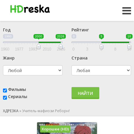
Год
Рейтинг
1960
2000
2026
0
5
10
1960
1977
1993
2010
2026
0
3
5
8
10
Жанр
Страна
Фильмы
НАЙТИ
Сериалы
ХДРЕЗКА
»
Учитель-мафиози Реборн!
Хорошее (HD)