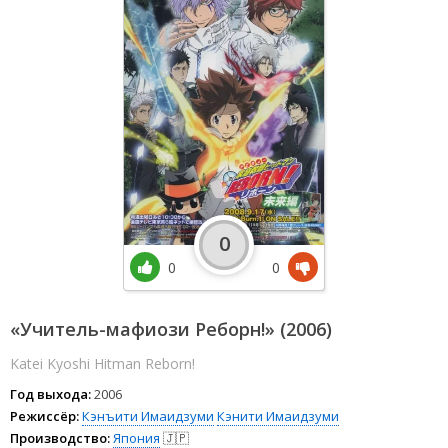
0
0
0
«Учитель-мафиози Реборн!» (2006)
Katei Kyoshi Hitman Reborn!
Год выхода:
2006
Режиссёр:
Кэнъити Имаидзуми
Кэнити Имаидзуми
Производство:
Япония
🇯🇵