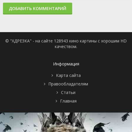
серия
контракт
2015
2 сезон 5
И Полые люди
22 ноября
ДОБАВИТЬ КОММЕНТАРИЙ
серия
2015
2 сезон 4
И Цена
15 ноября
серия
образования
2015
2 сезон 3
И то, что
8 ноября
серия
скрыто под
2015
© "ХДРЕЗКА" - на сайте 128943 кино картины с хорошим HD
камнями
качеством.
2 сезон 2
И Сломанный
1 ноября
серия
посох
2015
2 сезон 1
И Утопленная
1 ноября
серия
книга
2015
Информация
1 сезон 10
...и Станок
18 января
серия
Судьбы
2015
Карта сайта
1 сезон 9
...и Город Огней
18 января
Правообладателям
серия
2015
1 сезон 8
...и Тёмное
11 января
Статьи
серия
Сердце
2015
Главная
1 сезон 7
...и Правило
11 января
серия
трёх
2015
1 сезон 6
...и Сказки
4 января
серия
Судьбы
2015
1 сезон 5
...и Яблоко
28 декабря
серия
раздора
2014