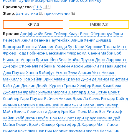
Роскин
Тауния Маккирнан
Валери Уайсс
Кортни Роу
Производство:
США
🇺🇸
Жанр:
фантастика
🧙‍♀️
приключения
🎒
7.3
7.3
В ролях:
Джефф Фэйи
Бекс Тейлор-Клаус
Рене Обержонуа
Эрни
Рейес мл.
Хейли Кеанна Лаутенбах
Элиша Хениг
Дилшад
Вадсариа
Ванесса Уильямс
Линди Бут
Кэри-Хироюки Тагава
Мэтт
Фрюэр
Тодд Робинсон
Бенжамин Флорес мл.
Санни Мабри
Боб
Ньюхарт
Апарна Бриэль
Йен Белл
Майкл Трукко
Джон Ларрокетт
Джерри О’Коннелл
Ребекка Ромейн
Аарон Блэйкли
Разаак Адоти
Дрю Пауэлл
Ханна Бэйрфут
Усман Элли
Алисия Уитт
Николь
МакКалло
Ноа Уайли
Эрик Аллан Крамер
Джон де Ланси
Кристиан
Кэйн
Дин Девлин
Джейн Куртин
Триша Хелфер
Брюс Кэмпбелл
Джонатан Фрейкс
Уильям Морган Шеппард
Шон Эстин
Брент
Спайнер
Гари Пауэлл
Рэйчел Николс
Эрик Ла Салль
Ричард Кайнд
Айанна Беркшир
Шеннон Дэй
Мишель Ли
Клара Лаго
Тайлер
Мэйн
Эмиль Левисетти
Дэвид Ури
Жан-Поль Мано
Бэт Рисграф
Хейли Уэбб
Джон Ноубл
Шон МакГрат
Гари Краус
Фелиша Дэй
Майкл Глэдис
Брайс Фишер
Кристофер Д. Хардер
Мэтт Ласки
Ричард Кокс
Люк Шук
Рич Моррис
Джулиан Акоста
Лесли-Энн