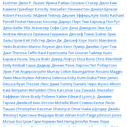
Kushner
Джон Р. Льюис
Ирина Райан
Сюзанн Стокер
Джон Ким
Камила Гринберг
Кэти Ву
Элизабет Пеннингтон
Дэниэл Брокли
Robert Pescovitz
ЭйДжей Тейлор
Джулия Эфферц
Kyle Stoltz
Rachael
Perrell Fosket
Николас Кесслер
Дариус Пирс
Тим Харольд
Пол Рут
Джон Биби
Эби Экенезер
Софи Сунг
Дэна Дэвидсон
Люк Кук
Andrew Almanza
Орианна Геррманн
Джозеф Томас Бэйли
Эрик
Зальстром
Кэй Уэбстер
Джон Дж. Джозеф
Хоук Уолтс
Максвелл
Чейз
Brandon Marino
Лоуелл Део
Кент Лумер
Джеймс Суит
Том
Данг
Theresa Taffin
Raul Espericueta
Tim Gouran
Тайлер Хьюс
Барака Ноэль
Эльза Фэйт
Дэвид Лофтус
Eliza Bone
Chris Ihlenfeldt
Emily Kimball
Саша Дадвар
Деннис Рене Ларсон
Пит Робертсон
Эрик Рэй Андерсон
John Murray
Colton Baumgartner
Rosario Maggio
Лиен Миа Нгуйен
Adrianna Valencia
Koby Kumi-Diaka
Peter James
DeLuca
Ryan Tresser
Лекс Дами
Tommy Daniels
Чиро Фуско
Allison
Kate
Benjamin McFadden
Chris Karczmar
Lea Zawada
Элизабет
Хаффман
Vince Brady
Робинн Хайек
Edward Lyons Jr.
Джимми
Гарсиа
Джейкоб Бин-Уотсон
Michelle Blunt
Стивен Келси
Люси
Пашал
Christopher Kaczmar
Shaunyce Omar
Найа Шродер
Джейн
Феллоуз
Кристина Феррари
Brian Adrian Koch
Paige Johnson Jones
Мэтью Бостром
Гари Норман
Neil Henig
Jennifer Rowe
Лори