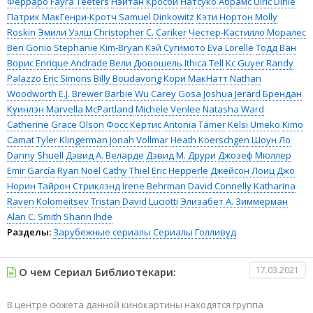
Ферраро
Fayra Teeters
Нэйтан Кросби
Натсуко Абрамс
Ulric Dihle
Патрик МакГенри-Кротч
Samuel Dinkowitz
Кэти Нортон
Molly
Roskin
Эмили Уэлш
Christopher C. Cariker
Честер-Кастилло Моралес
Ben Gonio
Stephanie Kim-Bryan
Кэй Сугимото
Eva Lorelle
Тодд Ван
Ворис
Enrique Andrade
Вели Дювошель
Ithica Tell
Kc Guyer
Randy
Palazzo
Eric Simons
Billy Boudavong
Кори МакНатт
Nathan
Woodworth
E.J. Brewer
Barbie Wu
Carey Gosa
Joshua Jerard
Брендан
Куинлэн
Marvella McPartland
Michele Venlee
Natasha Ward
Catherine Grace Olson
Фосс Кертис
Antonia Tamer
Kelsi Umeko
Kimo
Camat
Tyler Klingerman
Jonah Vollmar
Heath Koerschgen
Шоун Ло
Danny Shuell
Дэвид А. Веларде
Дэвид М. Друри
Джозеф Мюллер
Emir García
Ryan Noël
Cathy Thiel
Eric Hepperle
Джейсон Лоиц
Джо
Норин
Тайрон Стриклэнд
Irene Behrman
David Connelly
Katharina
Raven Kolomeitsev
Tristan David Luciotti
Элизабет А. Зиммерман
Alan C. Smith
Shann Ihde
Разделы:
Зарубежные сериалы
Сериалы
Голливуд
17.03.2021
О чем Сериал Библиотекари:
В центре сюжета данной кинокартины находятся группа