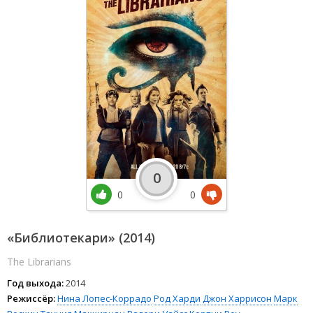
0
0
0
«Библиотекари» (2014)
The Librarians
Год выхода:
2014
Режиссёр:
Нина Лопес-Коррадо
Род Харди
Джон Харрисон
Марк