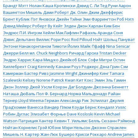
Брандт
Мэтт Нолан
Каша Кропински
Дэвид С. Ли
Тед Руни
Аарон
Вашингтон
Мишель Дами
Роберт Дж. Олин
Джим Джефферис
Брент Кублик
Пэт Яновски
Джейн Тэйни
Эми Фаррингтон
Роб Нэгл
Дэвид Мейерс
Роберт Ву
Кейт Элден
Джон Харлан Ким
Бен
Эндрюс
П.И. Ингрэм
Хейли МакЛафлин
Рафаэль Аранда
Соня
Дэвис
Дельпано Виллис
Рори Росс
Rod Pilloud
Нэйт Шольц
Пануват
Энтони Нанакорнпаном
Тимоти Йолих
Майк Пфафф
Nina Senicar
Джерри Белл мл.
Chuck Neighbors
Ричард Гарсиа
Tristan Decker
Эндрю Харрис
Кара Мицуко
Джейкоб Блок
Софи Митри
Остин
Хиллебрехт
Craig Kennedy
Канани Роуз Роджерс
Дэна Грин
Сэм
Камерман
Бастер Ривз
Jasmine Wright
Джинифер Кинг
Tamara
Szalewski
Kelsey Norene
Patrick Kwan
Кит Кокс
Эмин Эль Гамин
Джон Золлер
Джей Уэсли Кохрэн
Даг Болдуин
Джоэнна Беннетт
Наташа ДюВаль
Пол Ф. Бернард
Норма Мальдонадо
Райан
Тернер
Lloyd Weema
Герман Александр
Рик Эспиллат
Джулия
Прад’хомме
Ванесса Вандер Плюм
Коуди Бёрнс
Кендалл Уэллс
Робин Дуглас
Элизабет Форнье
Dave Kosloski
Kevin Michael
Watson
Патриция Хантер
Кевин Т. Уильямс
Белль Сюзанн Рэймонд
Нэйтан Корнелис
Грэй Юбэнк
Мэри Нельсон
Джоэнн Спраклен
Мишель Н. Картер
Жан-Люк Бушеро
Крисси Роккаро
Andrew James