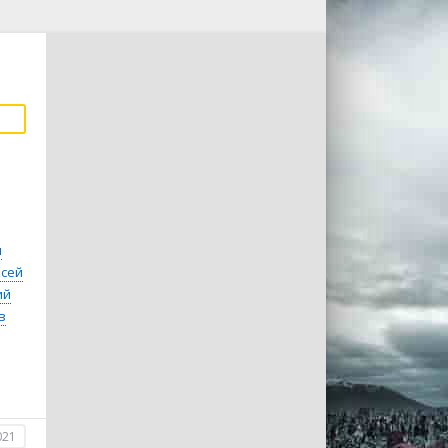
м
ксей
ий
в
021