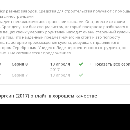
ки разных заводов. Средства для строительства получают с помощ
ы с иностранцами.
ладеет несколькими иностранными языками. Она, вместе со своим
. Брат девушки был специалистом, который прекрасно разбирался в
 в вещах своих умерших родителей находит очень старинный кулон 
 в том, что найденный предмет ничего не стоит и это попросту
узнать историю происхождения кулона, девушка отправляется в
иктором Серебровым. Увидев в Лиде перспективного сотрудника, он
не. Она соглашается с предложением.
8
Серия 8
13 апреля
2017
7
Серия 7
13 апреля
2017
6
Серия 6
12 апреля
2017
ргсин (2017) онлайн в хорошем качестве
5
Серия 5
12 апреля
2017
4
Серия 4
11 апреля
2017
3
Серия 3
11 апреля
2017