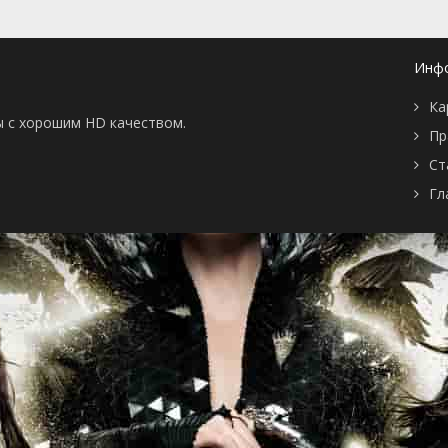
Инф
Ка
ы с хорошим HD качеством.
Пр
Ст
Гл