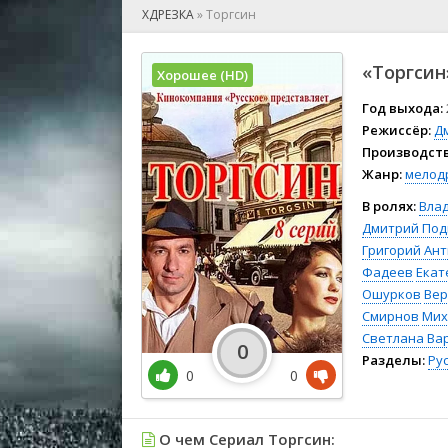
🎲 Игра
ХДРЕЗКА
»
Торгсин
🎙 Концерт
👫 Мелод
«Торгсин»
Хорошее (HD)
🕺 Мюзик
👨‍💻 Реал
Год выхода:
Режиссёр:
Д
🎤 Ток-шо
Производств
🧙‍♀️ Фант
Жанр:
мелод
🏅 Церем
В ролях:
Вла
Дмитрий Под
Григорий Ан
Фадеев
Екат
Ошурков
Вер
Смирнов
Мих
Светлана Ва
0
Разделы:
Ру
0
0
О чем Сериал Торгсин: