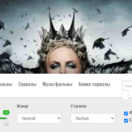
ильмы
Сериалы
Мультфильмы
Аниме сериалы
Жанр
Страна
е
📔 Биография
😎 Боевик
Ф
10
н
👨‍✈️ Военный
🕵️‍♂️ Детектив
С
й
📑 Документальный
😫 Драма
10