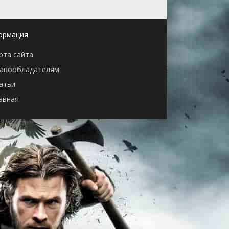
ормация
рта сайта
авообладателям
атьи
авная