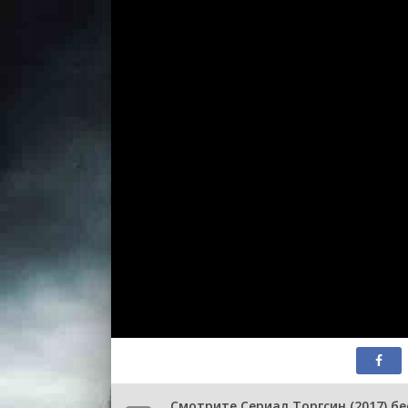
1 сезон 
серия
1 сезон 
серия
Смотрите Сериал Торгсин (2017) б