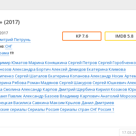
📖 История
🤪 Комедия
🎥 Короткометражка
🔪 Криминал
рама
🎼 Музыка
🧚‍♀️ Мультфильм
 (2017)
л
👨‍💼 Новости
🎒 Приключения
ьное тв
👨‍👩‍👧‍👦 Семейный
⚽ Спорт
2017
7.6
5.8
митрий Петрунь
у
🤯 Триллер
😱 Ужасы
о:
СНГ
астика
🤠 Фильм-нуар
🧝‍♂️ Фэнтези
рама
👫
ония
димир Юматов
Марина Коняшкина
Сергей Петров
Сергей Горобченко
нозов
Александра Бортич
Алексей Демидов
Екатерина Климова
типенко
Сергей Шаталов
Екатерина Копанова
Александр Носик
Арте
ерина Рябова
Роман Мадянов
Сергей Шакуров
Сергей Юшкевич
Але
а Смолина
Александр Карпов
Дмитрий Щербина
Кирилл Козаков
Юр
аил Павлик
Александр Базоев
Владимир Карпович
Анатолий Морозо
рецкая
Василиса Савкина
Максим Крылов
Данил Дмитриев
сские сериалы
Сериалы
Россия
Сериалы стран СНГ
Россия 1
17.03.2