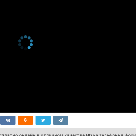
2
Серия 2
10 апреля
2017
1
Серия 1
10 апреля
2017
есплатно онлайн в отличном качестве HD
на телефоне в фор