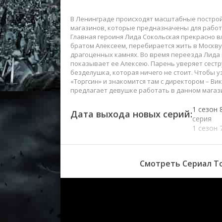
В Ленинграде происходят масштабные построй
магазинов, которые предназначены для работ
Главная героиня Лида Сокольская прекрасно в
братом Алексеем, перебирается жить в Москву
драгоценных камнях. Во время переезда Лида
показывает ее Алексею. Парень уверяет сестру
безделушка, которая ничего не стоит. Чтобы 
«Торгсин» и знакомится там с директором – В
предлагает девушке работать в данном магази
1 сезон 
Дата выхода новых серий:
серия
1 сезон 
серия
1 сезон 
серия
Смотреть Сериал То
1 сезон 
серия
1 сезон 
серия
1 сезон 
серия