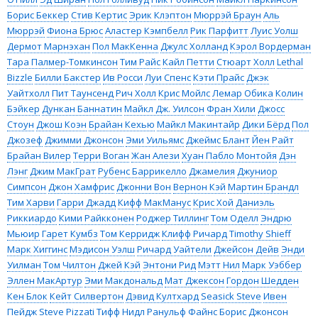
Борис Беккер
Стив Кертис
Эрик Клэптон
Мюррэй Браун
Аль
Мюррэй
Фиона Брюс
Аластер Кэмпбелл
Рик Парфитт
Луис Уолш
Дермот Марнэхан
Пол МакКенна
Джулс Холланд
Кэрол Вордерман
Тара Палмер-Томкинсон
Тим Райс
Кайл Петти
Стюарт Холл
Lethal
Bizzle
Билли Бакстер
Ив Росси
Луи Спенс
Кэти Прайс
Джэк
Уайтхолл
Пит Таунсенд
Рич Холл
Крис Мойлс
Лемар Обика
Колин
Бэйкер
Дункан Баннатин
Майкл Дж. Уилсон
Фран Хили
Джосс
Стоун
Джош Коэн
Брайан Кехью
Майкл Макинтайр
Дики Бёрд
Пол
Джозеф
Джимми Джонсон
Эми Уильямс
Джеймс Блант
Йен Райт
Брайан Вилер
Терри Воган
Жан Алези
Хуан Пабло Монтойя
Дэн
Лэнг
Джим МакГрат
Рубенс Баррикелло
Джамелия
Джуниор
Симпсон
Джон Хамфрис
Джонни Вон
Вернон Кэй
Мартин Брандл
Тим Харви
Гарри Джадд
Кифф МакМанус
Крис Хой
Даниэль
Риккиардо
Кими Райкконен
Роджер Тиллинг
Том Оделл
Эндрю
Мьюир
Гарет Кумбз
Том Керридж
Клифф Ричард
Timothy Shieff
Марк Хиггинс
Мэдисон Уэлш
Ричард Уайтели
Джейсон Дейв
Энди
Уилман
Том Чилтон
Джей Кэй
Энтони Рид
Мэтт Нил
Марк Уэббер
Эллен МакАртур
Эми Макдональд
Мат Джексон
Гордон Шедден
Кен Блок
Кейт Силвертон
Дэвид Култхард
Seasick Steve
Ивен
Пейдж
Steve Pizzati
Тифф Нидл
Ранульф Файнс
Борис Джонсон