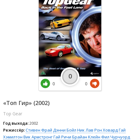
0
0
0
«Топ Гир» (2002)
Top Gear
Год выхода:
2002
Режиссёр:
Стивен Фрай
Дэнни Бойл
Ник Лав
Рон Ховард
Гай
Хэмилтон
Вик Армстронг
Гай Ричи
Брайан Клейн
Фил Чурчуорд