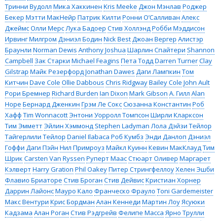
Тринни Вудолл
Мика Хаккинен
Kris Meeke
Джон Мэнлав
Роджер
Бекер
Мэтти МакНейр
Патрик Килти
Ронни О’Салливан
Алекс
Джеймс
Олли Мерс
Лука Бадоер
Стив Холлэнд
Робби Мэддисон
Ирвинг Милгром
Дэниэл Бодин
Nick Best
Джоан Вергер
Алистэр
Браунли
Norman Dewis
Anthony Joshua
Шарлин Спайтери
Shannon
Campbell
Зак Старки
Michael Feagins
Пета Тодд
Darren Turner
Clay
Gilstrap
Майк Резерфорд
Jonathan Dawes
Даги Лампкин
Том
Китчин
Dave Cole
Ollie Dabbous
Chris Ridgway
Bailey Cole
John Ault
Рори Бремнер
Richard Burden
Ian Dixon
Mark Gibson
А. Гилл
Alan
Hope
Бернард Дженкин
Грэм Ле Сокс
Сюзанна Константин
Роб
Хафф
Tim Wonnacott
Энтони Уорролл Томпсон
Ширли Кларксон
Тим Эмметт
Эйлин Хэммонд
Stephen Ladyman
Лола Дэйзи Тейлор
Тайгерлили Тейлор
Daniel Ilabaca
Роб Кумбз
Энди Данлоп
Дэниэл
Гоффи
Даги Пэйн
Нил Примроуз
Майкл Куинн
Кевин МакКлауд
Тим
Шрик
Carsten Van Ryssen
Руперт Маас
Стюарт Оливер
Маргарет
Кэлверт
Harry Gration
Phil Oakey
Питер Стрингфеллоу
Хелен Эшби
Флавио Бриаторе
Стив Броган
Стив Дейвис
Кристиан Хорнер
Даррин Лайонс
Мауро Кало
Франческо Фрауло
Toni Gardemeister
Макс Вентури
Крис Бордман
Алан Кеннеди
Мартин Лоу
Ясуюки
Кадзама
Алан Роган
Стив Рэдгрейв
Фелипе Масса
Ярно Трулли