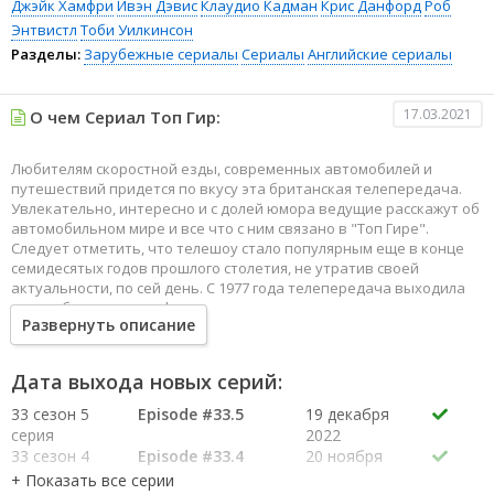
Джэйк Хамфри
Ивэн Дэвис
Клаудио Кадман
Крис Данфорд
Роб
Энтвистл
Тоби Уилкинсон
Разделы:
Зарубежные сериалы
Сериалы
Английские сериалы
17.03.2021
О чем Сериал Топ Гир:
Любителям скоростной езды, современных автомобилей и
путешествий придется по вкусу эта британская телепередача.
Увлекательно, интересно и с долей юмора ведущие расскажут об
автомобильном мире и все что с ним связано в "Топ Гире".
Следует отметить, что телешоу стало популярным еще в конце
семидесятых годов прошлого столетия, не утратив своей
актуальности, по сей день. С 1977 года телепередача выходила
на голубые экраны в формате телевизионного журнала на
Развернуть описание
протяжении долгих двадцати лет. В начале этого столетия было
принято решение изменить формат любимой многими
телепередачи и выпустить ряд эпизодов с фирменными текстами
Дата выхода новых серий:
и обязательным присутствием тонкого английского юмора.
Перевоплощение пошло на пользу передачи, сделав ее одной из
33 сезон 5
Episode #33.5
19 декабря
самых популярных документальных сериалов во всем мире. За
серия
2022
многие годы число ее поклонников возросло в несколько раз, а
33 сезон 4
Episode #33.4
20 ноября
своей популярности передача не утрачивает и в настоящее
серия
2022
время.