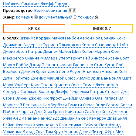
Найджел Симпкисс
Джефф Гордон
Производство:
Великобритания
🇬🇧
Жанр:
комедия
🤪
документальный
📑
ток-шоу
🎤
8.6
8.7
В ролях:
Джеймс Корден
Майкл Гэмбон
Аарон Пол
Брайан Кокс
Джиллиан Андерсон
Эдриен Эдмондсон
Кифер Сазерленд
Шэйн
Джейкобсон
Патрик Демпси
Майкл Шин
Хелен Миррен
Юэн
МакГрегор
Сиенна Миллер
Руперт Гринт
Рэй Уинстон
Усэйн Болт
Марго Робби
Дэвид Теннант
Филип Гленистер
Стив Куган
Роб
Брайдон
Дэниэл Крэйг
Джей Лено
Роуэн Эткинсон
Николас Холт
Дуги Пойнтер
Джеймс МакЭвой
Брюс Уиллис
Эрик Бана
Уилл Смит
Марк Уолберг
Крис Эванс
Кристин Скотт Томас
Дженнифер
Сондерс
Санджив Бхаскар
Джефф Голдблюм
Патрик Стюарт
Джо
Стрит
Винни Джонс
Ник Фрост
Джейми Оливер
Ола Рапас
Нил
Мориссей
Бенедикт Камбербэтч
Тимоти Сполл
Энди Гарсиа
Билли
Пайпер
Чарльз Дэнс
Хью Грант
Кристиан Слэйтер
Хью Джекман
Уилл Ай Эм
Райан Рейнольдс
Дэмиэн Льюис
Кэмерон Диаз
Билл
Бэйли
Джастин Хоукинс
Хью Бонневилль
Саймон Пегг
Дэвид
Уоллиамс
Дэвид Соул
Том Круз
Уорвик Дэвис
Питер Фёрт
Мик