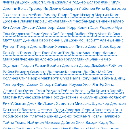
Флитвуд
Джон Бишоп
Омид Джалили
Роджер Долтри
Фэй Рипли
Джонни Вегас
Тревор Ив
Дэвид Камерон
Лайонел Ричи
Кристофер
Экклстон
Ник Мейсон
Ричард Брирс
Эдди Иззард
Мартин Кемп
Джоанна Ламли
Гарри Энфилд
Майкл Фассбендер
Стивен Тайлер
Кит Аллен
Джесси Айзенберг
Джон Керр
Кевин Харт
Роджер Мур
Том Хиддлстон
Элис Купер
Боб Гелдоф
Эмбер Хёрд
Мэтт ЛеБлан
Мэтт Смит
Джимми Карр
Ронни Вуд
Джеймс Несбитт
Алан Дейвис
Руперт Пенри-Джонс
Джери Холливэлл
Питер Джонс
Крис Барри
Бен Дрю
Тэмсин Грег
Грег Дэвис
Том Джонс
Алан Карр
Давина
МакКолл
Фернандо Алонсо
Беар Гриллс
Майкл Блейки
Лео
Хоулдинг
Гордон Рамзи
Брайан Джонсон
Дэвид Димблби
Рэйчел
Райли
Ричард Хаммонд
Джереми Кларксон
Джеймс Мэй
Бен
Коллинз
Стиг
Перри МакКарти
Chris Harris
Rory Reid
Сабина Шмиц
Тэннер Фуст
Джеки Стюарт
Саймон Коуэлл
Уилл Янг
Эд Хина
Дениз Ван Оутен
Слэш
Роджер Тейлор
Росс Ноубл
Криста Экройд
Мартин Клунес
Джонатан Росс
Джастин Ли Коллинз
Джеймс Хьюит
Рик Уэйкман
Джек Ди
Льюис Хэмилтон
Михаэль Шумахер
Дженсон
Баттон
Себастьян Феттель
Эдди Джордан
Берни Экклстоун
Энн
Робинсон
Том Флетчер
Дэнни Джонс
Росс Кемп
Ноэль Галлахер
Тайни Темпа
Найджел Мэнселл
Дэймон Хилл
Джоди Кидд
Пол
О’Нилл
Эд Ширан
Пол Голливуд
Ник Робинсон
Майкл Паркинсон