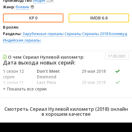
Производство:
Индия
🇮🇳
Жанр:
боевик
😎
0
6.6
В ролях:
Разделы:
Зарубежные сериалы
Сериалы
Сериалы 2018
Болливуд
Индийские сериалы
17.03.2021
О чем Сериал Нулевой километр:
Дата выхода новых серий:
1 сезон 12
Don't Meet
29 мая 2018
серия
Desmond
1 сезон 11
Last Pass
29 мая 2018
серия
1 сезон 10
Video Call
29 мая 2018
серия
1 сезон 9
Volki
29 мая 2018
Смотреть Сериал Нулевой километр (2018) онлайн
серия
в хорошем качестве
1 сезон 8
New Boss
29 мая 2018
серия
1 сезон 7
Trumped
29 мая 2018