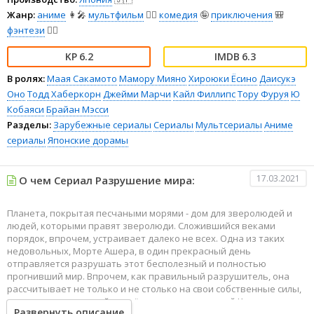
Жанр:
аниме
👩‍🎤
мультфильм
🧚‍♀️
комедия
🤪
приключения
🎒
фэнтези
🧝‍♂️
6.2
6.3
В ролях:
Маая Сакамото
Мамору Мияно
Хироюки Ёсино
Даисукэ
Оно
Тодд Хаберкорн
Джейми Марчи
Кайл Филлипс
Тору Фуруя
Ю
Кобаяси
Брайан Мэсси
Разделы:
Зарубежные сериалы
Сериалы
Мультсериалы
Аниме
сериалы
Японские дорамы
17.03.2021
О чем Сериал Разрушение мира:
Планета, покрытая песчаными морями - дом для зверолюдей и
людей, которыми правят зверолюди. Сложившийся веками
порядок, впрочем, устраивает далеко не всех. Одна из таких
недовольных, Морте Ашера, в один прекрасный день
отправляется разрушать этот бесполезный и полностью
прогнивший мир. Впрочем, как правильный разрушитель, она
рассчитывает не только и не столько на свои собственные силы,
сколько на находящийся в её руках таинственный Код
Развернуть описание