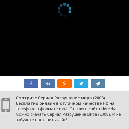
серия
Kinds of
2008
Summers
1 сезон 5
There Are Two
4 августа
серия
Kinds of Men
2008
1 сезон 4
There Are Two
28 июля
серия
Kinds of Humans
2008
1 сезон 3
There Are Two
21 июля
серия
Kinds of
2008
Beastmen
1 сезон 2
There Are Two
14 июля
серия
Kinds of Worlds
2008
1 сезон 1
There Are Two
7 июля 2008
серия
Kinds of Heroes
Смотрите Сериал Разрушение мира (2008)
бесплатно онлайн в отличном качестве HD
на
телефоне в формате mp4. С нашего сайта Hdrezka
можно скачать Сериал Разрушение мира (2008). И не
забудьте поставить лайк!