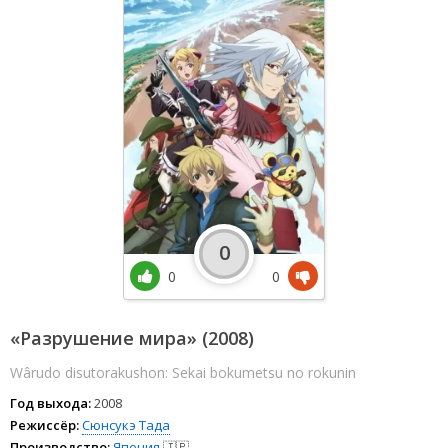
0
0
0
«Разрушение мира» (2008)
Wârudo disutorakushon: Sekai bokumetsu no rokunin
Год выхода:
2008
Режиссёр:
Сюнсукэ Тада
Производство:
Япония
🇯🇵