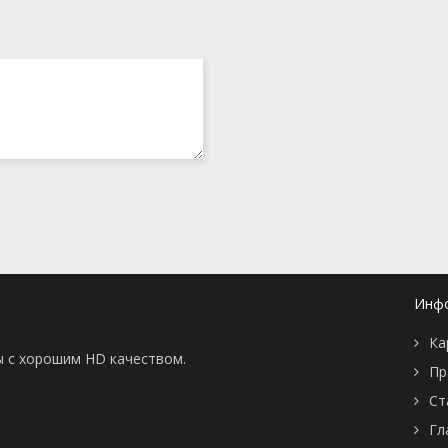
ks
26 сентября 2016
Bag of Naughty
21 июня 2016
Life Debt
17 июня 2016
/Harvey's Pet
15 июня 2016
boo/The Case of
13 июня 2016
ancake
art 2
24 июня 2016
art 1
23 июня 2016
irst Birthday
10 июня 2016
10 июня 2016
9 июня 2016
nt
9 июня 2016
8 июня 2016
8 июня 2016
en Friends?
7 июня 2016
Инф
7 июня 2016
stle
6 июня 2016
Ка
r Than Dade
6 июня 2016
ы с хорошим HD качеством.
27 февраля 2016
Пр
20 февраля 2016
Ст
6 февраля 2016
30 января 2016
Гл
23 января 2016