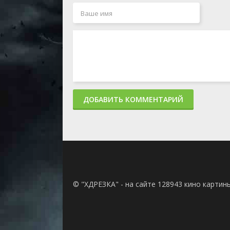
Littlebark
2 сезон 7 серия
Mr. & Mrs. Bor
2 сезон 6 серия
The Feelings/
2 сезон 5 серия
Fee's Pyramid/
2 сезон 4 серия
Kathy with a K
2 сезон 3 серия
The New Buga
the Missing P
2 сезон 2 серия
Steampunks: P
2 сезон 1 серия
Steampunks: P
1 сезон 52 серия
Fee and Foo's F
ДОБАВИТЬ КОММЕНТАРИЙ
1 сезон 51 серия
Double Digits
1 сезон 50 серия
Arbor Day
1 сезон 49 серия
The Punishme
1 сезон 48 серия
Foo Shoes
1 сезон 47 серия
Alone
1 сезон 46 серия
Why Are You Ev
1 сезон 45 серия
Foofee
1 сезон 44 серия
King of the Ca
1 сезон 43 серия
Wade is Coole
© "ХДРЕЗКА" - на сайте 128943 кино картин
1 сезон 42 серия
Bark Kart
1 сезон 41 серия
Terrybear
1 сезон 40 серия
Yeti Ready
1 сезон 39 серия
Steamgate
1 сезон 38 серия
The Storm