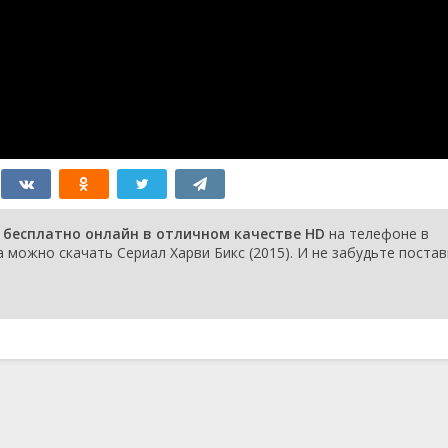
issing Harvey
27 декабря 2017
s a Mom/Rage
26 декабря 2017
chelle
e/The Amazing
22 декабря 2017
Hair to Help
21 декабря 2017
d/Squashbuckling
20 декабря 2017
 Afternoon Show
19 декабря 2017
eaks/The Grunicorn
e Fence
18 декабря 2017
Muesli and
5 апреля 2017
d
) бесплатно онлайн в отличном качестве HD
на телефоне в
e Bad Seed
29 марта 2017
 можно скачать Сериал Харви Бикс (2015). И не забудьте поста
n/The Unknown
22 марта 2017
 Dade
15 марта 2017
er of the
8 марта 2017
s Harvey
s/Ocean Promotion
1 марта 2017
 You Dorks!
9 декабря 2016
15 октября 2016
emates
30 сентября 2016
ut Butter/Little
28 сентября 2016