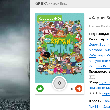
🎲 Игра
ХДРЕЗКА
»
Харви Бикс
🎙 Концерт
👫 Мелод
«Харви Би
Хорошее (HD)
🕺 Мюзик
Harvey Beak
👨‍💻 Реал
🎤 Ток-шо
Год выхода:
🧙‍♀️ Фант
Режиссёр:
К.
Дерек Эвани
🏅 Церем
Mercado
Крис
Кабальеро
С
Мазуровски
Yeongsik Kim
Производств
🇰🇷
0
Жанр:
мульт
приключени
0
0
👨‍👩‍👧‍👦
кор
В ролях:
Кари
Гриффин
Джи