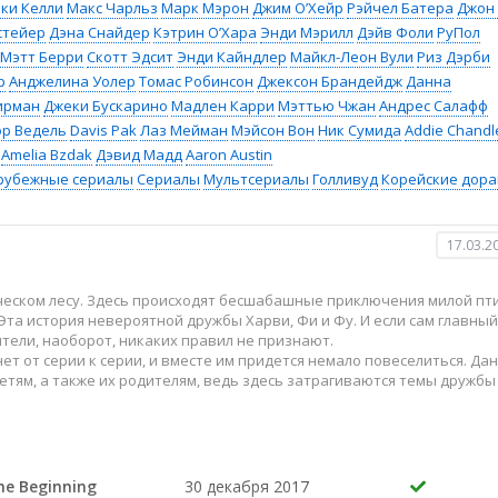
ки Келли
Макс Чарльз
Марк Мэрон
Джим О’Хейр
Рэйчел Батера
Джон 
стейер
Дэна Снайдер
Кэтрин О’Хара
Энди Мэрилл
Дэйв Фоли
РуПол
Мэтт Берри
Скотт Эдсит
Энди Кайндлер
Майкл-Леон Вули
Риз Дэрби
р
Анджелина Уолер
Томас Робинсон
Джексон Брандейдж
Данна
ирман
Джеки Бускарино
Мадлен Карри
Мэттью Чжан
Андрес Салафф
ор Ведель
Davis Pak
Лаз Мейман
Мэйсон Вон
Ник Сумида
Addie Chandl
Amelia Bzdak
Дэвид Мадд
Aaron Austin
рубежные сериалы
Сериалы
Мультсериалы
Голливуд
Корейские дор
17.03.2
ческом лесу. Здесь происходят бесшабашные приключения милой пт
 Эта история невероятной дружбы Харви, Фи и Фу. И если сам главный
ятели, наоборот, никаких правил не признают.
т от серии к серии, и вместе им придется немало повеселиться. Да
етям, а также их родителям, ведь здесь затрагиваются темы дружбы
he Beginning
30 декабря 2017