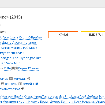
📖 История
🤪 Комедия
🎥 Короткометражка
🔪 Криминал
рама
🎼 Музыка
🧚‍♀️ Мультфильм
кс» (2015)
л
👨‍💼 Новости
🎒 Приключения
s
ьное тв
👨‍👩‍👧‍👦 Семейный
⚽ Спорт
у
🤯 Триллер
😱 Ужасы
2015
6.6
7.1
астика
🤠 Фильм-нуар
🧝‍♂️ Фэнтези
Х. Гринблатт
Скотт О’Брайэн
к
Диана Лафиатис
Januel
ония
 Хотон
Моника Рэй
Марк
имус Уолш
Келли
Yeongdal Choi
Hyeongtae Kim
Gap Seok Mun
о:
США
🇺🇸
Корея Южная
фильм
🧚‍♀️
комедия
🤪
я
🎒
фэнтези
🧝‍♂️
семейный
откометражка
🎥
 Уолгрен
Блейк Кларк
Фред Татаскьор
Дуайт Шульц
Грэй ДеЛисл
Эри
м Мескимен
Иветт Николь Браун
Джефф Беннетт
Кэти Нэджими
Андр