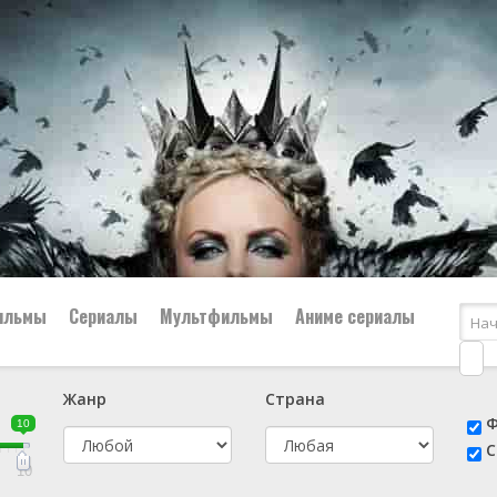
ильмы
Сериалы
Мультфильмы
Аниме сериалы
Жанр
Страна
е
📔 Биография
😎 Боевик
Ф
10
н
👨‍✈️ Военный
🕵️‍♂️ Детектив
С
й
📑 Документальный
😫 Драма
10