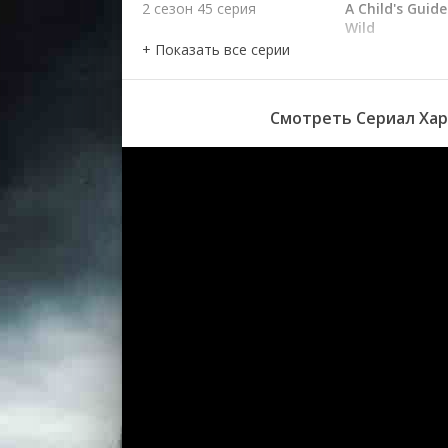
2 сезон 45 серия
A Child's Guide
Wild
2 сезон 44 серия
Leaf It to Kat
2 сезон 43 серия
Missing Harve
2 сезон 42 серия
Grand Motel
2 сезон 41 серия
Rage Against t
Смотреть Сериал Харв
2 сезон 40 серия
Princess Want
2 сезон 39 серия
The Amazing 
2 сезон 38 серия
Break the Lak
2 сезон 37 серия
Hair to Help
2 сезон 36 серия
Later, Dingus
2 сезон 35 серия
Squashbucklin
2 сезон 34 серия
Photo Finished
2 сезон 33 серия
The Grunicorn
2 сезон 32 серия
The Late Late
with Harvey B
2 сезон 31 серия
On the Fence
2 сезон 30 серия
Hug Life
2 сезон 29 серия
Floo-id
2 сезон 28 серия
The Ballad of 
2 сезон 27 серия
The Bad Seed
2 сезон 26 серия
The End and t
2 сезон 25 серия
Leaf it to Kath
Surviving in th