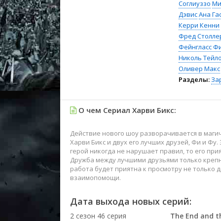
Соглиуззо
Ми
Дэвис
Ана Га
Керри Кенни
Фред Столле
Фейнгласс Ф
Николь Тейл
Оливер Макс
Разделы:
За
О чем Сериал Харви Бикс:
Действие нового шоу разворачивается в маги
Харви Бикс и двух его лучших друзей, Фи и Фу.
герой никогда не нарушает правил, то его при
Дружба между лучшими друзьями только крепне
работа будет приятна к просмотру не только д
взаимопомощи.
Дата выхода новых серий:
2 сезон 46 серия
The End and t