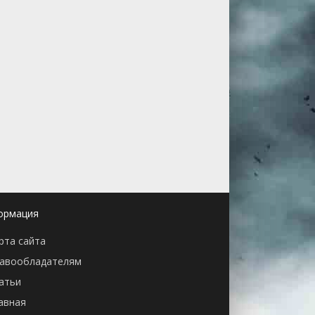
ормация
рта сайта
авообладателям
атьи
авная