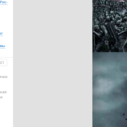
Рис-
er
амы
021
ички
нная
 и