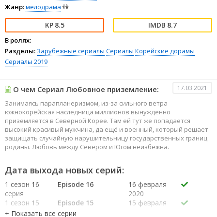
Жанр:
мелодрама
👫
8.5
8.7
В ролях:
Разделы:
Зарубежные сериалы
Сериалы
Корейские дорамы
Сериалы 2019
17.03.2021
О чем Сериал Любовное приземление:
Занимаясь парапланеризмом, из-за сильного ветра
южнокорейская наследница миллионов вынужденно
приземляется в Северной Корее. Там ей тут же попадается
высокий красивый мужчина, да ещё и военный, который решает
защищать случайную нарушительницу государственных границ
родины. Любовь между Севером и Югом неизбежна.
Дата выхода новых серий:
1 сезон 16
Episode 16
16 февраля
серия
2020
1 сезон 15
Episode 15
15 февраля
серия
2020