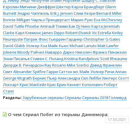
Д. Уивер
Энцо Челлуччи
Shawn Hopseker
Шадоу С. ЛаВэлли
Кэролин Мигнини
Джеффри Шектер
Карла Брандберг
Glenn
Burnett
Эндрю Чаппелль
Erik J. Jensen
Слим Хезри
Bernard Miller
Bonnie Milligan
Чарльз Прендергаст
Марио Руис
Eva McChesney
David Tuttle
Phoebe Amirault
Томми Бак
Dj Нино Карта
Jeremiah
Clarke
Карл Клемонс
James Dippo
Robert Elswick
Vic Estrella
Kinley
Fleurejuste
Патрик Фокс
Гьюррин Гарднер
Christopher G Gates
David Glabb
Уолкер Хэа
Майк Кьюс
Michael Lanuto
Matt Lawfer
Joleene Moody
Рэйчел Наварро
Дарко Николич
Франко Пинаккио
Энни Писапья
Стивен С. Поланд
Kristina Randjelovic
Scott Rheaume
Джордж В. Ричардсон
Ray Rosario
Mike Scerbo
Дэвид Франклин
Смит
Alexander Spitfire
Гарри Саттон мл.
Майк Уолкер
Ричи Аллан
George Mcgrath
Бернис Пьер
Александра Сил
Либби Уинтерс
Скотт
Локхарт
Крис МакКейл
Крис Брин
Кеннет Кополович
Роберт
Сталл
Разделы:
Зарубежные сериалы
Сериалы
Сериалы 2018
Голливуд
О чем Сериал Побег из тюрьмы Даннемора:
17.03.2021