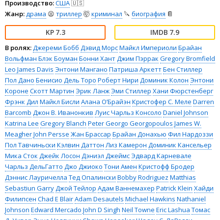
Производство:
США
🇺🇸
Жанр:
драма
😫
триллер
🤯
криминал
🔪
биография
📔
7.3
7.9
В ролях:
Джереми Бобб
Дэвид Морс
Майкл Империоли
Брайан
Вольфман Блэк Боуман
Бонни Хант
Джим Пэррак
Gregory Bromfield
Leo James Davis
Энтони Мангано
Патриша Аркетт
Бен Стиллер
Пол Дано
Бенисио Дель Торо
Роберт Нири
Доминик Колон
Энтони
Короне
Скотт Мартин
Эрик Ланж
Эми Стиллер
Хани Фюрстенберг
Фрэнк Дил
Майкл Бисли
Алана О’Брайэн
Кристофер С. Меле
Darren
Barcomb
Джон В. Иванонкив
Луис Чарльз Консоло
Daniel Johnson
Katrina Lee
Gregory Blanch
Peter Georgo Georgopoulos
James W.
Meagher
John Persse
Жан Брассар
Брайан Донахью
Фил Нардоззи
Пол Тавчиньски
Кэлвин Даттон
Лиз Камерон
Доминик Кансельер
Мика Сток
Джейк Лосон
Дэниэл Джеймс
Эдвард Карневале
Чарльз ДельГатто
Джо Джиоко
Тони Амен
Кристофф Бродер
Дэннис Лауричелла
Тед Опалински
Bobby Rodriguez
Matthias
Sebastiun Garry
Джой Тейлор
Адам Ваннемахер
Patrick Klein
Хайди
Филипсен
Chad E Blair
Adam Desautels
Michael Hawkins
Nathaniel
Johnson
Edward Mercado
John D Singh
Neil Towne
Eric Lashua
Томас