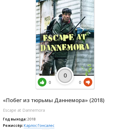
0
0
0
«Побег из тюрьмы Даннемора» (2018)
Escape at Dannemora
Год выхода:
2018
Режиссёр:
Карлос Гонсалес