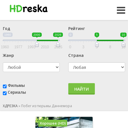
Год
Рейтинг
1960
2000
2026
0
5
10
1960
1977
1993
2010
2026
0
3
5
8
10
Жанр
Страна
Фильмы
НАЙТИ
Сериалы
ХДРЕЗКА
»
Побег из тюрьмы Даннемора
Хорошее (HD)