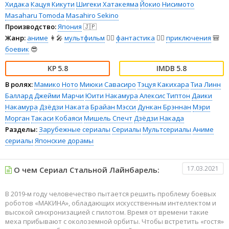
Хидака
Кацуя Кикути
Шигеки Хатакеяма
Йокио Нисимото
Masaharu Tomoda
Masahiro Sekino
Производство:
Япония
🇯🇵
Жанр:
аниме
👩‍🎤
мультфильм
🧚‍♀️
фантастика
🧙‍♀️
приключения
🎒
боевик
😎
5.8
5.8
В ролях:
Мамико Ното
Миюки Савасиро
Тэцуя Какихара
Тиа Линн
Баллард
Джейми Марчи
Юити Накамура
Алексис Типтон
Даики
Накамура
Дзёдзи Наката
Брайан Мэсси
Дункан Брэннан
Мэри
Морган
Такаси Кобаяси
Мишель Спечт
Дзёдзи Накада
Разделы:
Зарубежные сериалы
Сериалы
Мультсериалы
Аниме
сериалы
Японские дорамы
17.03.2021
О чем Сериал Стальной Лайнбарель:
В 2019-м году человечество пытается решить проблему боевых
роботов «МАКИНА», обладающих искусственным интеллектом и
высокой синхронизацией с пилотом. Время от времени такие
меха прибывают с околоземной орбиты. Чтобы встретить «гостя»