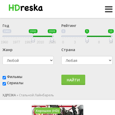
Год
Рейтинг
1960
2000
2026
0
5
10
1960
1977
1993
2010
2026
0
3
5
8
10
Жанр
Страна
Фильмы
НАЙТИ
Сериалы
ХДРЕЗКА
»
Стальной Лайнбарель
Хорошее (HD)