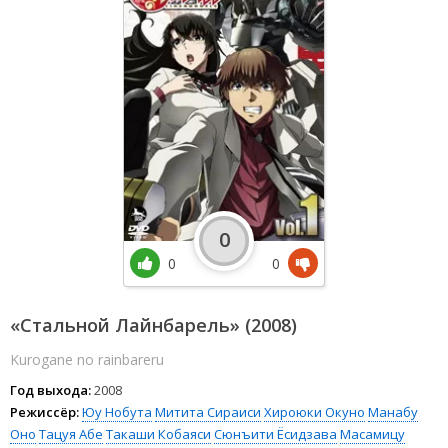
0
0
0
«Стальной Лайнбарель» (2008)
Kurogane no rainbareru
Год выхода:
2008
Режиссёр:
Юу Нобута
Митита Сираиси
Хироюки Окуно
Манабу
Оно
Тацуя Абе
Такаши Кобаяси
Сюнъити Ёсидзава
Масамицу