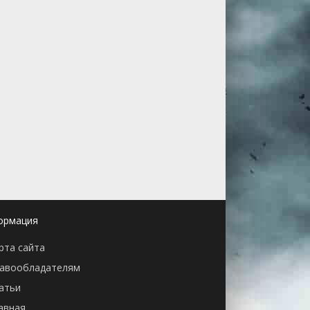
ормация
рта сайта
авообладателям
атьи
авная