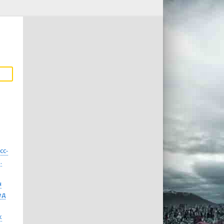
сс-
.
н
ед
к