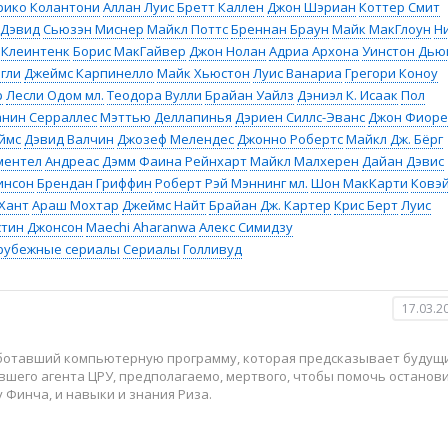
рико Колантони
Аллан Луис
Бретт Каллен
Джон Шэриан
Коттер Смит
-Дэвид
Сьюзэн Миснер
Майкл Поттс
Бреннан Браун
Майк МакГлоун
Ни
 Клеинтенк
Борис МакГайвер
Джон Нолан
Адриа Архона
Уинстон Дью
гли
Джеймс Карпинелло
Майк Хьюстон
Луис Ванариа
Грегори Коноу
р
Лесли Одом мл.
Теодора Вулли
Брайан Уайлз
Дэниэл К. Исаак
Пол
нин Серраллес
Мэттью Деллапинья
Дэриен Силлс-Эванс
Джон Фиоре
ймс
Дэвид Валчин
Джозеф Мелендес
Джонно Робертс
Майкл Дж. Бёрг
ментел
Андреас Дэмм
Фаина Рейнхарт
Майкл Малхерен
Дайан Дэвис
инсон
Брендан Гриффин
Роберт Рэй Мэннинг мл.
Шон МакКарти
Ковэ
Хант
Араш Мохтар
Джеймс Найт
Брайан Дж. Картер
Крис Берт
Луис
стин Джонсон
Maechi Aharanwa
Алекс Симидзу
рубежные сериалы
Сериалы
Голливуд
17.03.2
аботавший компьютерную программу, которая предсказывает будущ
вшего агента ЦРУ, предполагаемо, мертвого, чтобы помочь останов
у Финча, и навыки и знания Риза.