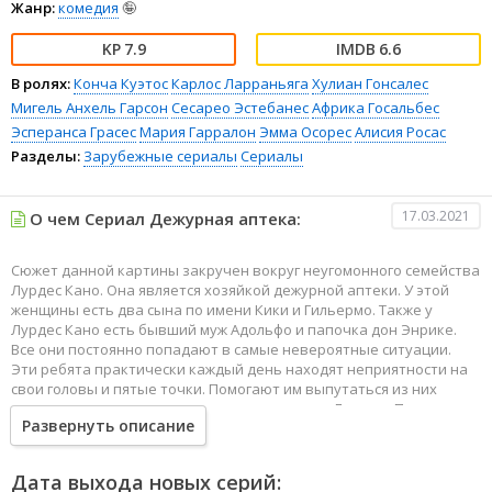
Жанр:
комедия
🤪
7.9
6.6
В ролях:
Конча Куэтос
Карлос Ларраньяга
Хулиан Гонсалес
Мигель Анхель Гарсон
Сесарео Эстебанес
Африка Госальбес
Эсперанса Грасес
Мария Гарралон
Эмма Осорес
Алисия Росас
Разделы:
Зарубежные сериалы
Сериалы
17.03.2021
О чем Сериал Дежурная аптека:
Сюжет данной картины закручен вокруг неугомонного семейства
Лурдес Кано. Она является хозяйкой дежурной аптеки. У этой
женщины есть два сына по имени Кики и Гильермо. Также у
Лурдес Кано есть бывший муж Адольфо и папочка дон Энрике.
Все они постоянно попадают в самые невероятные ситуации.
Эти ребята практически каждый день находят неприятности на
свои головы и пятые точки. Помогают им выпутаться из них
самые разные люди, начиная от сотрудницы Лурдес - Пили и
Развернуть описание
соседок доньи Пакиты и Бегони, и заканчивая стражами порядка
- Ромералесом и Марией де ла Энкарнасьон.
Дата выхода новых серий: