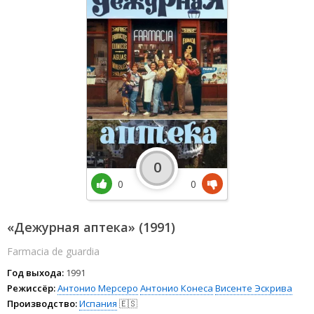
0
0
0
«Дежурная аптека» (1991)
Farmacia de guardia
Год выхода:
1991
Режиссёр:
Антонио Мерсеро
Антонио Конеса
Висенте Эскрива
Производство:
Испания
🇪🇸