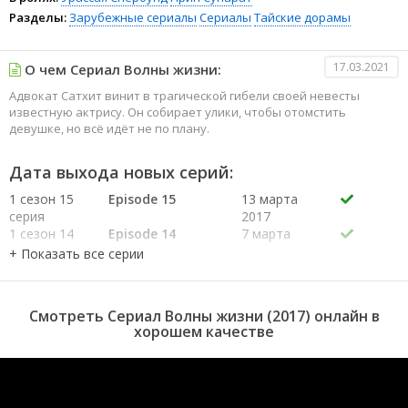
Разделы:
Зарубежные сериалы
Сериалы
Тайские дорамы
17.03.2021
О чем Сериал Волны жизни:
Адвокат Сатхит винит в трагической гибели своей невесты
известную актрису. Он собирает улики, чтобы отомстить
девушке, но всё идёт не по плану.
Дата выхода новых серий:
1 сезон 15
Episode 15
13 марта
серия
2017
1 сезон 14
Episode 14
7 марта
серия
2017
1 сезон 13
Episode 13
6 марта
серия
2017
1 сезон 12
Episode 12
28 февраля
Смотреть Сериал Волны жизни (2017) онлайн в
серия
2017
хорошем качестве
1 сезон 11
Episode 11
27 февраля
серия
2017
1 сезон 10
Episode 10
21 февраля
серия
2017
1 сезон 9
Episode 9
20 февраля