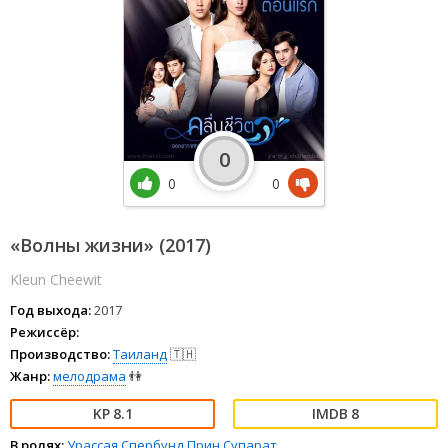
0
0
0
«Волны жизни» (2017)
Kleun Cheewit
Год выхода:
2017
Режиссёр:
Производство:
Таиланд
🇹🇭
Жанр:
мелодрама
👫
8.1
8
В ролях:
Урассая Спербунд
Прин Супарат