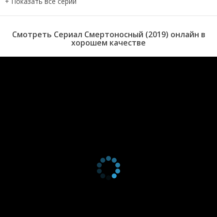
2 сезон 4
The Marriage of
2 июля 2021
серия
Obé
2 сезон 3
Impossible To
2 июля 2021
Смотреть Сериал Смертоносный (2019) онлайн в
серия
Leave
хорошем качестве
2 сезон 2
Entwined With
2 июля 2021
серия
You
2 сезон 1
Super Good
2 июля 2021
серия
1 сезон 6
The Puppets'
21 ноября
серия
Tears
2019
1 сезон 5
La Solitudine
21 ноября
серия
2019
1 сезон 4
Don't You Know
21 ноября
серия
That You're
2019
Toxic
1 сезон 3
Nothing Nudes
21 ноября
серия
under the Moon
2019
1 сезон 2
Hot. Hot. Hot.
21 ноября
серия
2019
1 сезон 1
Super Bad
21 ноября
серия
2019