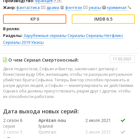
Производство:
Франция
🇫🇷
Жанр:
фантастика
🧙‍♀️
драма
😫
фэнтези
🧝‍♂️
ужасы
😱
криминал
🔪
0
6.5
В ролях:
Разделы:
Зарубежные сериалы
Сериалы
Сериалы Нетфликс
Сериалы 2019
Ужасы
17.03.2021
О чем Сериал Смертоносный:
Двое подростков, Софьян и Виктор, заключают договор с
божеством вуду Обе, желающим, чтобы те раскрыли ритуальное
убийство брата Софьяна. Теперь Виктор способен проникать в
разум других людей, а Софьян — манипулировать их действиями.
Однако оба должны присутствовать рядом друг с другом, чтобы
их способности работали.
Дата выхода новых серий:
2 сезон 6
Aprézan nou
2 июля 2021
серия
lyanné
2 сезон 5
Qumran
2 июля 2021
серия