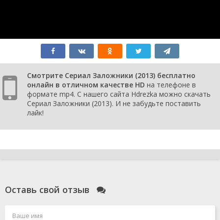
1 сезон 7
Episode #1.7
24 ноября
серия
2013
1 сезон 6
Episode #1.6
17 ноября
серия
2013
1 сезон 5
Episode #1.5
10 ноября
серия
2013
1 сезон 4
Episode #1.4
3 ноября
серия
2013
Смотрите Сериал Заложники (2013) бесплатно
1 сезон 3
Episode #1.3
27 октября
онлайн в отличном качестве HD
на телефоне в
серия
2013
формате mp4. С нашего сайта Hdrezka можно скачать
1 сезон 2
Episode #1.2
20 октября
Сериал Заложники (2013). И не забудьте поставить
серия
2013
лайк!
1 сезон 1
Episode 1
13 октября
серия
2013
Оставь свой отзыв