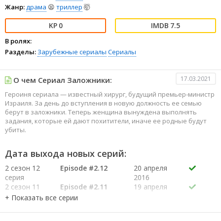
Жанр:
драма
😫
триллер
🤯
0
7.5
В ролях:
Разделы:
Зарубежные сериалы
Сериалы
17.03.2021
О чем Сериал Заложники:
Героиня сериала — известный хирург, будущий премьер-министр
Израиля. За день до вступления в новую должность ее семью
берут в заложники. Теперь женщина вынуждена выполнять
задания, которые ей дают похитители, иначе ее родные будут
убиты.
Дата выхода новых серий:
2 сезон 12
Episode #2.12
20 апреля
серия
2016
2 сезон 11
Episode #2.11
19 апреля
серия
2016
2 сезон 10
Episode #2.10
12 апреля
серия
2016