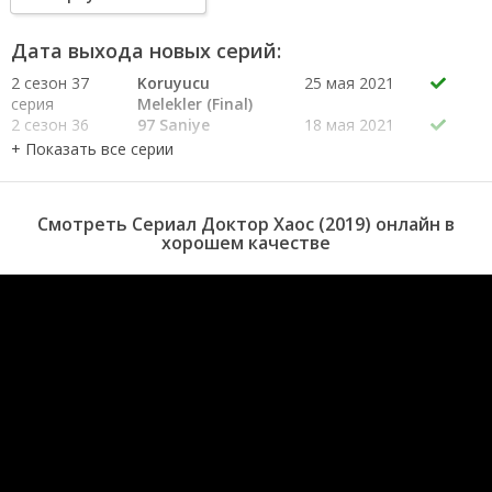
Дата выхода новых серий:
2 сезон 37
Koruyucu
25 мая 2021
серия
Melekler (Final)
2 сезон 36
97 Saniye
18 мая 2021
серия
2 сезон 35
Boslukta
11 мая 2021
серия
2 сезон 34
Tek Basina
4 мая 2021
Смотреть Сериал Доктор Хаос (2019) онлайн в
серия
хорошем качестве
2 сезон 33
Insan Hatasi
27 апреля
серия
2021
2 сезон 32
Pislik
20 апреля
серия
2021
2 сезон 31
Istifa
13 апреля
серия
2021
2 сезон 30
Aile
6 апреля
серия
2021
2 сезон 29
Atesle Oynama
30 марта
серия
2021
2 сезон 28
Havada
23 марта
серия
2021