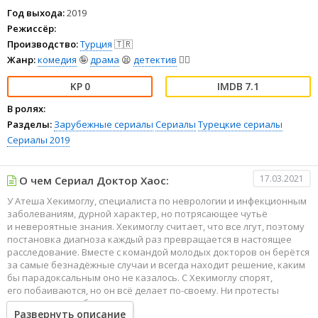
Год выхода:
2019
Режиссёр:
Производство:
Турция
🇹🇷
Жанр:
комедия
🤪
драма
😫
детектив
🕵️‍♂️
0
7.1
В ролях:
Разделы:
Зарубежные сериалы
Сериалы
Турецкие сериалы
Сериалы 2019
17.03.2021
О чем Сериал Доктор Хаос:
У Атеша Хекимоглу, специалиста по неврологии и инфекционным
заболеваниям, дурной характер, но потрясающее чутьё
и невероятные знания. Хекимоглу считает, что все лгут, поэтому
постановка диагноза каждый раз превращается в настоящее
расследование. Вместе с командой молодых докторов он берётся
за самые безнадёжные случаи и всегда находит решение, каким
бы парадоксальным оно не казалось. С Хекимоглу спорят,
его побаиваются, но он всё делает по-своему. Ни протесты
коллег, ни врачебная этика его не остановят.
Развернуть описание