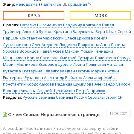
Жанр:
мелодрама
👫
детектив
🕵️‍♂️
криминал
🔪
7.5
0
В ролях:
Наталья Высочанская
Владимир Колганов
Павел
Трубинер
Алексей Зубков
Кристина Бабушкина
Вера Шпак
Сергей
Паршин
Константин Чеховский
Олеся Ерикова
Ксения
Лукьянчикова
Олег Андреев
Людмила Бояринова
Анна Лапина
Ярослав Воронцов
Павел Асеев
Максим Фомин
Геннадий
Меньшиков
Ирина Соколова
Дмитрий Сутырин
Валентина Савчук
Мария Мясникова
Всеволод Цурило
Ирина Полянская
Наталья
Кутасова
Екатерина Савелкова
Иван Ожогин
Мария Литвин
Екатерина Рузанова
Александр Рыбаков
Александр Мойса
Константин Кордо-Сысоев
Надежда Шумилова
Александр Самсон
Варвара Акулова
Андрей Щекочихин
Петр Гаврилюк
Разделы:
Русские сериалы
Сериалы
Россия
Сериалы стран СНГ
17.03.2021
О чем Сериал Неразрезанные страницы:
Алекс Шан-Гирей считает, что должен снова вернуть себя и
обрести свободу. И потому расстается с Маней Поливановой -