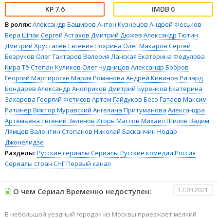
7.6
0
В ролях:
Александр Баширов
Антон Кузнецов
Андрей Феськов
Вера Шпак
Сергей Астахов
Дмитрий Дюжев
Александр Тютин
Дмитрий Хрусталев
Евгения Нохрина
Олег Макаров
Сергей
Безруков
Олег Тактаров
Валерия Ланская
Екатерина Федулова
Кира Тё
Степан Куликов
Олег Чудницов
Александр Бобров
Георгий Мартиросян
Мария Романова
Андрей Кивинов
Ричард
Бондарев
Александр Аноприков
Дмитрий Буренков
Екатерина
Захарова
Георгий Фетисов
Артем Гайдуков
Бесо Гатаев
Максим
Ратинер
Виктор Муравский
Ангелина Притуманова
Александра
Артемьева
Евгений Зеленов
Игорь Маслов
Михаил Шилов
Вадим
Лямцев
Валентин Степанов
Николай Басканчин
Нодар
Джонелидзе
Разделы:
Русские сериалы
Сериалы
Русские комедии
Россия
Сериалы стран СНГ
Первый канал
17.03.2021
О чем Сериал Временно недоступен:
В небольшой уездный городок из Москвы приезжает мелкий