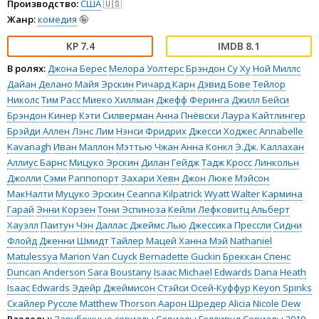
Производство:
США
🇺🇸
Жанр:
комедия
🤪
7.4
8.1
В ролях:
Джона Берес
Мелора Уолтерс
Брэндон Су Ху
Ной Миллс
Дайан Делано
Майя Эрскин
Ричард Карн
Дэвид Бове
Тейлор
Николс
Тим Расс
Миеко Хиллман
Джефф Феринга
Джилл Бейси
Брэндон Кинер
Кэти Силверман
Анна Пнёвски
Лаура Кайтлингер
Брэйди Аллен
Лэнс Лим
Нэнси Фридрих
Джесси Ходжес
Annabelle
Kavanagh
Иван Маллон
Мэттью Чжан
Анна Конкл
Э.Дж. Каллахан
Аллиус Барнс
Мицуко Эрскин
Дилан Гейдж
Тадж Кросс
Линкольн
Джолли
Сэми Раппопорт
Захари Хевн
Джон Люке
Мэйсон
МакНалти
Муцуко Эрскин
Ceanna Kilpatrick
Wyatt Walter
Кармина
Гарай
Энни Корзен
Тони Эспиноза
Кейли Лефковитц
Альберт
Хауэлл
Паитун Чэн
Даллас Джеймс Лью
Джессика Прессли
Сидни
Флойд
Дженни Шмидт
Тайлер Мацей
Ханна Мэй
Nathaniel
Matulessya
Marion Van Cuyck
Bernadette Guckin
Бреккан Спенс
Duncan Anderson
Sara Boustany
Isaac Michael Edwards
Dana Heath
Isaac Edwards
Эдейр Джеймисон
Стэйси Осей-Куффур
Keyon Spinks
Скайлер Руссле
Matthew Thorson
Аарон Шредер
Alicia Nicole Dew