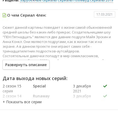
Разделы:
Зарубежные сериалы
Сериалы
Голливуд
Сериалы 2019
17.03.2021
О чем Сериал 4лен:
Сюжет данной картины поведает о жизни самой обыкновенной
средней школы без каких-либо прикрас. Создательницами шоу
"ПЕН Пятнадцать" являются две давние подруги Майя Эрскин и
Анна Конкл. Они являются подругами, как в жизни так и на
экране. А в данном проекте они играют самих себя -
тринадцатилетних подростков-аутсайдеров.
Состоятельные дамочки попадут в мир семиклассников,
которыми они были в 2000 году. Эти подростки могут самый
Развернуть описание
лучший день в жизни превратить в сущий кошмар. Майя и Анна
должны с этим либо смириться, либо приложить все свои силы,
чтобы бороться.
Дата выхода новых серий:
2 сезон 15
Special
3 декабря
серия
2021
2 сезон 14
Runaway
3 декабря
серия
2021
2 сезон 13
Luminaria
3 декабря
серия
2021
2 сезон 12
Grammy
3 декабря