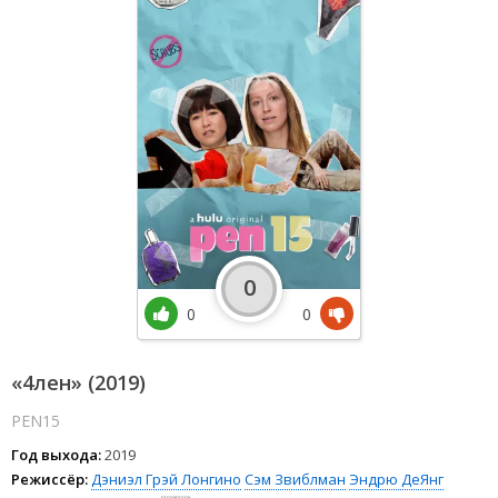
0
0
0
«4лен» (2019)
PEN15
Год выхода:
2019
Режиссёр:
Дэниэл Грэй Лонгино
Сэм Звиблман
Эндрю ДеЯнг