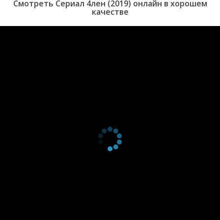
Смотреть Сериал 4лен (2019) онлайн в хорошем
серия
2021
качестве
2 сезон 11
Yuki
3 декабря
серия
2021
2 сезон 10
Shadow
3 декабря
серия
2021
2 сезон 9
Bat Mitzvah
3 декабря
серия
2021
2 сезон 8
Jacuzzi
27 августа
серия
2021
2 сезон 7
Премьера
18 сентября
серия
2020
2 сезон 6
Спектакль
18 сентября
серия
2020
2 сезон 5
Пижамная
18 сентября
серия
вечеринка
2020
2 сезон 4
Три
18 сентября
серия
2020
2 сезон 3
Венди Виккани
18 сентября
серия
2020
2 сезон 2
Борьба
18 сентября
серия
2020
2 сезон 1
Бассейн
18 сентября
серия
2020