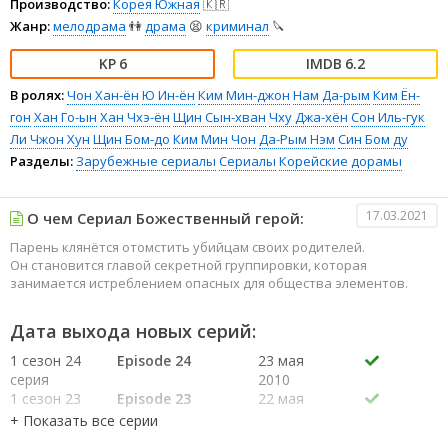
Производство:
Корея Южная
🇰🇷
Жанр:
мелодрама
👫
драма
😫
криминал
🔪
6
6.2
В ролях:
Чон Хан-ён
Ю Ин-ён
Ким Мин-джон
Нам Да-рым
Ким Ён-
гон
Хан Го-ын
Хан Чхэ-ён
Щин Сын-хван
Чху Джа-хён
Сон Иль-гук
Ли Чжон Хун
Щин Бом-до
Ким Мин Чон
Да-Рым Нэм
Син Бом ду
Разделы:
Зарубежные сериалы
Сериалы
Корейские дорамы
17.03.2021
О чем Сериал Божественный герой:
Парень клянётся отомстить убийцам своих родителей.
Он становится главой секретной группировки, которая
занимается истреблением опасных для общества элементов.
Дата выхода новых серий:
1 сезон 24
Episode 24
23 мая
серия
2010
1 сезон 23
Episode 23
22 мая
серия
2010
1 сезон 22
Episode 22
16 мая