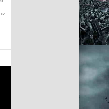
от
т
, не