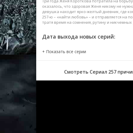
Три года Женя Короткова потратила на борьбу
оказалось, что здоровая Женя никому не нужн
девушка находит ярко-желтый дневник, где ко
257-ю – «найти любовь» – и отправляется на по
тратя время на сомнения, рутину и никчемных д
Дата выхода новых серий:
Смотреть Сериал 257 причин