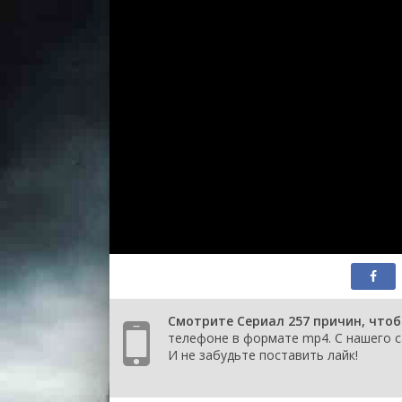
Смотрите Сериал 257 причин, чтоб
телефоне в формате mp4. С нашего са
И не забудьте поставить лайк!