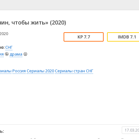
📖 История
🤪 Комедия
🎥 Короткометражка
🔪 Криминал
рама
🎼 Музыка
🧚‍♀️ Мультфильм
чин, чтобы жить» (2020)
л
👨‍💼 Новости
🎒 Приключения
ьное тв
👨‍👩‍👧‍👦 Семейный
⚽ Спорт
2020
7.7
7.1
у
🤯 Триллер
😱 Ужасы
о:
СНГ
астика
🤠 Фильм-нуар
🧝‍♂️ Фэнтези
ия
🤪
драма
😫
ония
риалы
Россия
Сериалы 2020
Сериалы стран СНГ
17.03.2
ь: