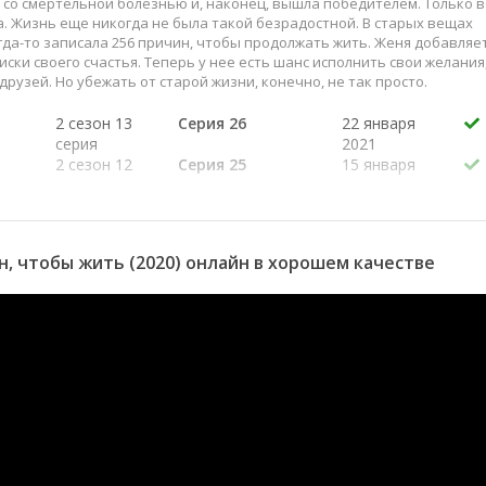
 со смертельной болезнью и, наконец, вышла победителем. Только в
а. Жизнь еще никогда не была такой безрадостной. В старых вещах
гда-то записала 256 причин, чтобы продолжать жить. Женя добавляе
иски своего счастья. Теперь у нее есть шанс исполнить свои желания
рузей. Но убежать от старой жизни, конечно, не так просто.
2 сезон 13
Серия 26
22 января
серия
2021
2 сезон 12
Серия 25
15 января
серия
2021
2 сезон 11
Серия 24
8 января
серия
2021
2 сезон 10
Серия 23
1 января
, чтобы жить (2020) онлайн в хорошем качестве
серия
2021
2 сезон 9
Серия 22
25 декабря
серия
2020
2 сезон 8
Серия 21
18 декабря
серия
2020
2 сезон 7
Серия 20
11 декабря
серия
2020
2 сезон 6
Серия 19
4 декабря
серия
2020
2 сезон 5
Серия 18
27 ноября
серия
2020