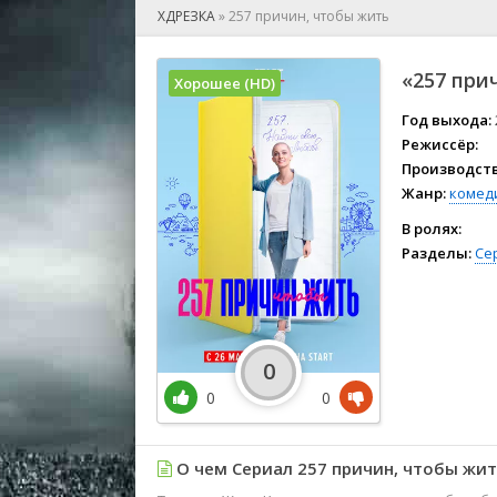
🎲 Игра
ХДРЕЗКА
»
257 причин, чтобы жить
🎙 Концерт
👫 Мелод
«257 при
Хорошее (HD)
🕺 Мюзик
👨‍💻 Реал
Год выхода:
Режиссёр:
🎤 Ток-шо
Производств
🧙‍♀️ Фант
Жанр:
комед
🏅 Церем
В ролях:
Разделы:
Се
0
0
0
О чем Сериал 257 причин, чтобы жит