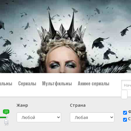
ильмы
Сериалы
Мультфильмы
Аниме сериалы
Жанр
Страна
е
📔 Биография
😎 Боевик
Ф
10
н
👨‍✈️ Военный
🕵️‍♂️ Детектив
С
й
📑 Документальный
😫 Драма
10